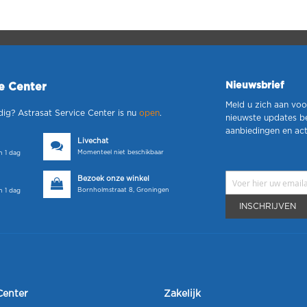
Nieuwsbrief
ce Center
Meld u zich aan voo
dig? Astrasat Service Center is nu
open
.
nieuwste updates b
aanbiedingen en act
Livechat
Momenteel niet beschikbaar
 1 dag
Bezoek onze winkel
Bornholmstraat 8, Groningen
 1 dag
INSCHRIJVEN
Center
Zakelijk