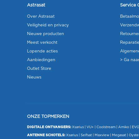
Astrasat
Service 
Over Astrasat
Betaalmo
Veiligheid en privacy
Verzendw
Nieuwe producten
Retourne
Meest verkocht
Reparati
Lopende acties
Algemen
Aanbiedingen
> Ga naar
Outlet Store
Nieuws
ONZE TOPMERKEN
DIGITALE ONTVANGERS:
Xsarius
|
VU+
| Coolstream |
Amiko
|
EV
ANTENNE SCHOTELS:
Xsarius
|
Selfsat
|
Maxview
|
Megasat
| Oyste