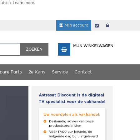
aatsen.
Learn more
.
Mijn account
Afrekenen
login
MIJN WINKELWAGEN
ZOEKEN
pare Parts
2e Kans
Service
Contact