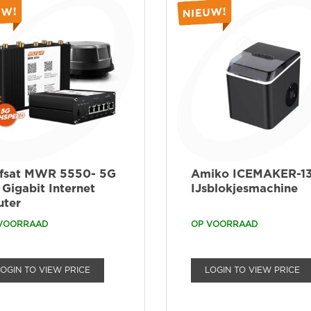
lfsat MWR 5550- 5G
Amiko ICEMAKER-1
 Gigabit Internet
IJsblokjesmachine
uter
VOORRAAD
OP VOORRAAD
LOGIN TO VIEW PRICE
LOGIN TO VIEW PRICE