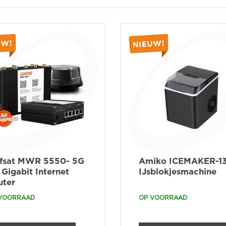
lfsat MWR 5550- 5G
Amiko ICEMAKER-1
 Gigabit Internet
IJsblokjesmachine
uter
VOORRAAD
OP VOORRAAD