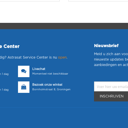
Nieuwsbrief
ce Center
Meld u zich aan voo
dig? Astrasat Service Center is nu
open
.
nieuwste updates b
aanbiedingen en act
Livechat
Momenteel niet beschikbaar
 1 dag
Bezoek onze winkel
Bornholmstraat 8, Groningen
 1 dag
INSCHRIJVEN