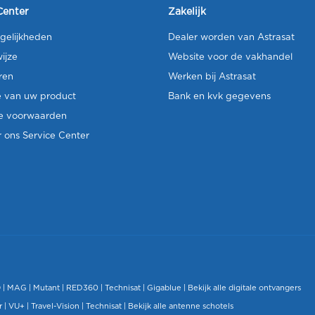
Center
Zakelijk
gelijkheden
Dealer worden van Astrasat
ijze
Website voor de vakhandel
ren
Werken bij Astrasat
e van uw product
Bank en kvk gegevens
e voorwaarden
 ons Service Center
O
|
MAG
|
Mutant
| RED360 |
Technisat
|
Gigablue
|
Bekijk alle digitale ontvangers
r |
VU+
|
Travel-Vision
|
Technisat
|
Bekijk alle antenne schotels