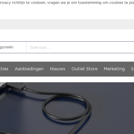
ivacy richtlijn te voldoen, vragen we je om toestemming om cookies te pl
ties
Aanbiedingen
Nieuws
Outlet Store
Marketing
S