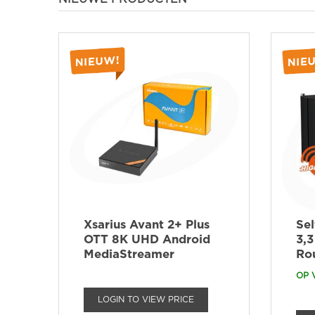
Xsarius Avant 2+ Plus
Se
OTT 8K UHD Android
3,3
MediaStreamer
Ro
OP 
LOGIN TO VIEW PRICE