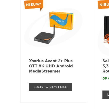
Xsarius Avant 2+ Plus
Se
OTT 8K UHD Android
3,3
MediaStreamer
Ro
OP 
LOGIN TO VIEW PRICE