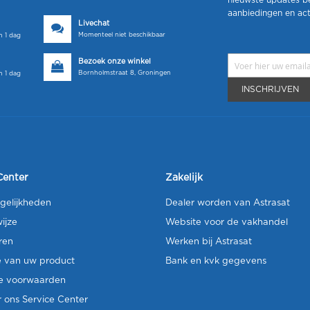
nieuwste updates b
aanbiedingen en act
Livechat
Momenteel niet beschikbaar
 1 dag
Bezoek onze winkel
Bornholmstraat 8, Groningen
 1 dag
INSCHRIJVEN
Center
Zakelijk
gelijkheden
Dealer worden van Astrasat
ijze
Website voor de vakhandel
ren
Werken bij Astrasat
e van uw product
Bank en kvk gegevens
e voorwaarden
 ons Service Center