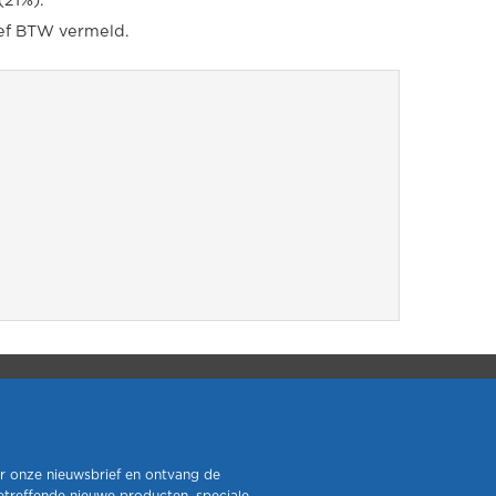
(21%).
ief BTW vermeld.
r onze nieuwsbrief en ontvang de