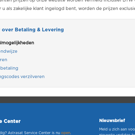
nten prijzen op onze website worden vermeld inclusief BTW 
u als zakelijke klant ingelogd bent, worden de prijzen exclus
 over Betaling & Levering
almogelijkheden
endwijze
ren
betaling
ngscodes verzilveren
Nieuwsbrief
ce Center
Meld u zich aan voo
dig? Astrasat Service Center is nu
open
.