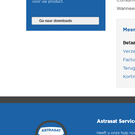
Consume
voor uw product.
Wanneer 
Ga naar downloads
Meer
Beta
Verz
Factu
Terug
Korti
Astrasat Servi
Heeft u onze hulp no