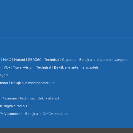
O
|
MAG
|
Mutant
| RED360 |
Technisat
|
Gigablue
|
Bekijk alle digitale ontvangers
r |
VU+
|
Travel-Vision
|
Technisat
|
Bekijk alle antenne schotels
layers
mitor
|
Bekijk alle meetapparatuur
| Maximum |
Technisat
|
Bekijk alle wifi
le digitale radio's
TV Vlaanderen
|
Bekijk alle CI /CA modules