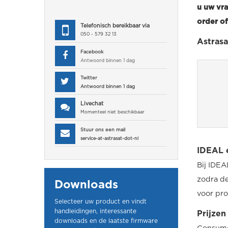
u uw vra
order o
Telefonisch bereikbaar via
050 - 579 32 13
Astrasa
Facebook
Antwoord binnen 1 dag
Twitter
Antwoord binnen 1 dag
Livechat
Momenteel niet beschikbaar
Stuur ons een mail
service-at-astrasat-dot-nl
IDEAL e
Bij IDEA
zodra de
Downloads
voor pr
Selecteer uw product en vindt
handleidingen, interessante
Prijzen
downloads en de laatste firmware