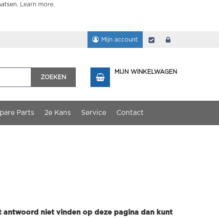
aatsen.
Learn more
.
Mijn account
Afrekenen
login
MIJN WINKELWAGEN
ZOEKEN
pare Parts
2e Kans
Service
Contact
et antwoord niet vinden op deze pagina dan kunt