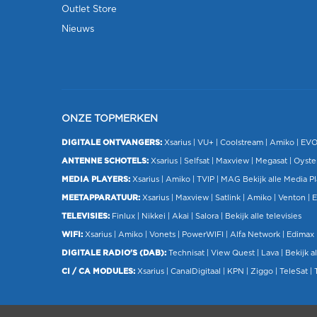
Outlet Store
Nieuws
ONZE TOPMERKEN
DIGITALE ONTVANGERS:
Xsarius
|
VU+
| Coolstream |
Amiko
|
EV
ANTENNE SCHOTELS:
Xsarius
|
Selfsat
|
Maxview
|
Megasat
| Oyste
MEDIA PLAYERS:
Xsarius
|
Amiko
|
TVIP
|
MAG
Bekijk alle Media P
MEETAPPARATUUR:
Xsarius
|
Maxview
|
Satlink
|
Amiko
|
Venton
|
E
TELEVISIES:
Finlux
| Nikkei |
Akai
|
Salora
|
Bekijk alle televisies
WIFI:
Xsarius
|
Amiko
|
Vonets
|
PowerWIFI
|
Alfa Network
|
Edimax
DIGITALE RADIO'S (DAB):
Technisat
|
View Quest
|
Lava
|
Bekijk al
CI / CA MODULES:
Xsarius
|
CanalDigitaal
|
KPN
|
Ziggo
|
TeleSat
|