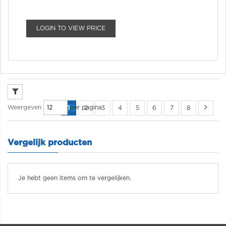
LOGIN TO VIEW PRICE
per pagina
Weergeven
1
2
3
4
5
6
7
8
Vergelijk producten
Je hebt geen items om te vergelijken.