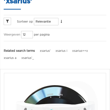
'xsarius'
Sorteer op
per pagina
Weergeven
Related search terms
xsarius'
xsarius i
xsarius++x
xsarius a
xsarius'_