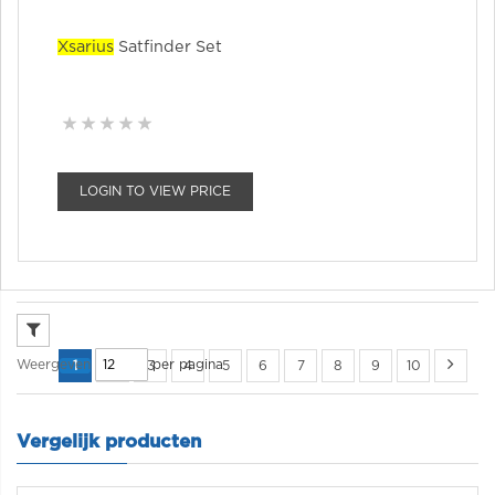
Xsarius
Satfinder Set
LOGIN TO VIEW PRICE
per pagina
Weergeven
1
2
3
4
5
6
7
8
9
10
Vergelijk producten