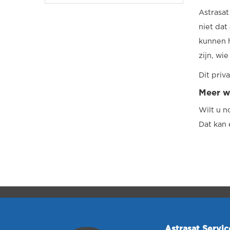
Astrasat
niet da
kunnen h
zijn, wi
Dit priv
Meer w
Wilt u 
Dat kan
Astrasat Servi