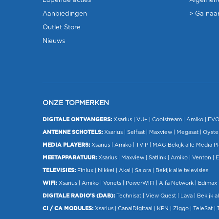
Lopende acties
Algemen
Aanbiedingen
> Ga naar
Outlet Store
Nieuws
ONZE TOPMERKEN
DIGITALE ONTVANGERS:
Xsarius
|
VU+
| Coolstream |
Amiko
|
EV
ANTENNE SCHOTELS:
Xsarius
|
Selfsat
|
Maxview
|
Megasat
| Oyste
MEDIA PLAYERS:
Xsarius
|
Amiko
|
TVIP
|
MAG
Bekijk alle Media P
MEETAPPARATUUR:
Xsarius
|
Maxview
|
Satlink
|
Amiko
|
Venton
|
E
TELEVISIES:
Finlux
| Nikkei |
Akai
|
Salora
|
Bekijk alle televisies
WIFI:
Xsarius
|
Amiko
|
Vonets
|
PowerWIFI
|
Alfa Network
|
Edimax
DIGITALE RADIO'S (DAB):
Technisat
|
View Quest
|
Lava
|
Bekijk al
CI / CA MODULES:
Xsarius
|
CanalDigitaal
|
KPN
|
Ziggo
|
TeleSat
|