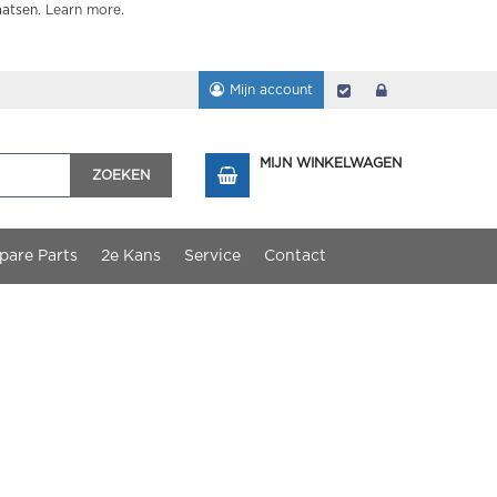
aatsen.
Learn more
.
Mijn account
Afrekenen
login
MIJN WINKELWAGEN
ZOEKEN
pare Parts
2e Kans
Service
Contact