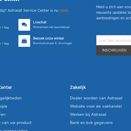
Meld u zich aan voo
dig? Astrasat Service Center is nu
open
.
nieuwste updates b
aanbiedingen en act
Livechat
Momenteel niet beschikbaar
 1 dag
Bezoek onze winkel
Bornholmstraat 8, Groningen
 1 dag
INSCHRIJVEN
Center
Zakelijk
gelijkheden
Dealer worden van Astrasat
ijze
Website voor de vakhandel
ren
Werken bij Astrasat
e van uw product
Bank en kvk gegevens