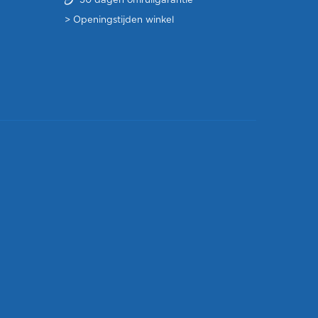
30 dagen omruilgarantie
>
Openingstijden winkel