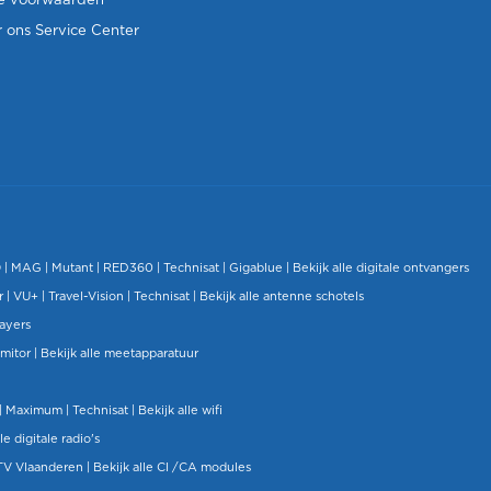
e voorwaarden
 ons Service Center
O
|
MAG
|
Mutant
| RED360 |
Technisat
|
Gigablue
|
Bekijk alle digitale ontvangers
r |
VU+
|
Travel-Vision
|
Technisat
|
Bekijk alle antenne schotels
layers
mitor
|
Bekijk alle meetapparatuur
| Maximum |
Technisat
|
Bekijk alle wifi
le digitale radio's
TV Vlaanderen
|
Bekijk alle CI /CA modules