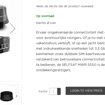
Wees de eerste die dit product reviewed
Op voorraad
Slechts
2
over
Ervaar ongeëvenaarde connectiviteit me
voor avontuurlijke reizigers. Of je nu met
vakantiehuis verblijft, of op een jacht ben
met indrukwekkende snelheden tot 3,3 Gbp
kenmerken zoals dubbele SIM-kaartsleuven
verzekerd van betrouwbare connectiviteit
te bedienen, de SELFSAT MWR 5550 is de
ontdekkingsreizigers.
LOGIN TO VIEW PRICE
Aantal