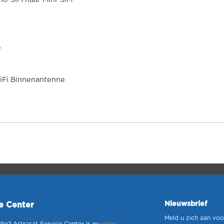
e
iFi Binnenantenne
Nieuwsbrief
ce Center
Meld u zich aan voo