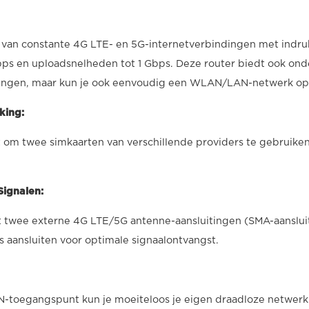
an constante 4G LTE- en 5G-internetverbindingen met indru
ps en uploadsnelheden tot 1 Gbps. Deze router biedt ook ond
indingen, maar kun je ook eenvoudig een WLAN/LAN-netwerk o
king:
it om twee simkaarten van verschillende providers te gebruike
ignalen:
 twee externe 4G LTE/5G antenne-aansluitingen (SMA-aansluit
s aansluiten voor optimale signaalontvangst.
-toegangspunt kun je moeiteloos je eigen draadloze netwerk