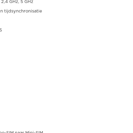
 2,4 GHz, 5 GHz
 tijdsynchronisatie
5
no-SIM naar Mini-SIM