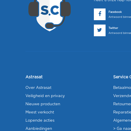
Heeft u onze hulp no
Facebook
Antwoord binnen
Twitter
Antwoord binnen
Astrasat
Service 
Over Astrasat
Betaalmo
Veiligheid en privacy
Verzendw
Nieuwe producten
Retourne
Meest verkocht
Reparati
Lopende acties
Algemen
Aanbiedingen
> Ga naar