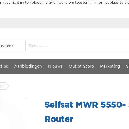
ivacy richtlijn te voldoen, vragen we je om toestemming om cookies te pl
ties
Aanbiedingen
Nieuws
Outlet Store
Marketing
S
ter
Selfsat MWR 5550- 5
Router