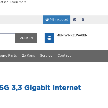
aatsen.
Learn more
.
Mijn account
Afrekenen
login
MIJN WINKELWAGEN
ZOEKEN
pare Parts
2e Kans
Service
Contact
G 3,3 Gigabit Internet