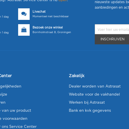
dig? Astrasat Service Center is nu
open
.
nieuwste updates b
aanbiedingen en act
Livechat
Momenteel niet beschikbaar
 1 dag
Bezoek onze winkel
Bornholmstraat 8, Groningen
 1 dag
INSCHRIJVEN
Center
Zakelijk
gelijkheden
Dealer worden van Astrasat
ijze
Website voor de vakhandel
ren
Werken bij Astrasat
e van uw product
Bank en kvk gegevens
e voorwaarden
 ons Service Center