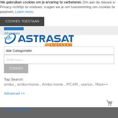
We gebruiken cookies om je ervaring te verbeteren.
Om aan de nieuwe e-
Privacy richtlijn te voldoen, vragen we je om toestemming om cookies te
plaatsen.
Learn more
.
COOKIES TOESTAAN
Mijn account
Afrekenen
login
ZOEKEN
Top Search:
amiko
amiko+home
Amiko home
IPCAM
xsarius
More++
Advanced ++
Mi
Alle Categorieën