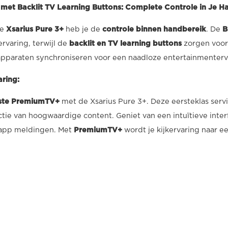
met Backlit TV Learning Buttons: Complete Controle in Je H
de
Xsarius Pure 3+
heb je de
controle binnen handbereik
. De
B
rvaring, terwijl de
backlit en TV learning buttons
zorgen voor 
apparaten synchroniseren voor een naadloze entertainmenterv
ring:
ste PremiumTV+
met de Xsarius Pure 3+. Deze eersteklas servi
ctie van hoogwaardige content. Geniet van een intuïtieve inte
-app meldingen. Met
PremiumTV+
wordt je kijkervaring naar e