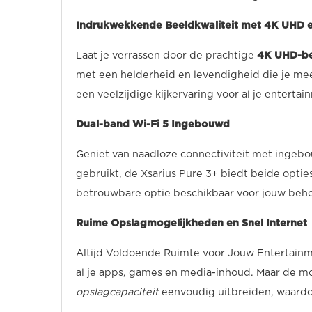
Indrukwekkende Beeldkwaliteit met 4K UHD 
Laat je verrassen door de prachtige
4K UHD-b
met een helderheid en levendigheid die je mee
een veelzijdige kijkervaring voor al je enterta
Dual-band Wi-Fi 5 Ingebouwd
Geniet van naadloze connectiviteit met inge
gebruikt, de Xsarius Pure 3+ biedt beide opti
betrouwbare optie beschikbaar voor jouw beho
Ruime Opslagmogelijkheden en Snel Internet
Altijd Voldoende Ruimte voor Jouw Entertain
al je apps, games en media-inhoud. Maar de mo
opslagcapaciteit
eenvoudig uitbreiden, waardoo