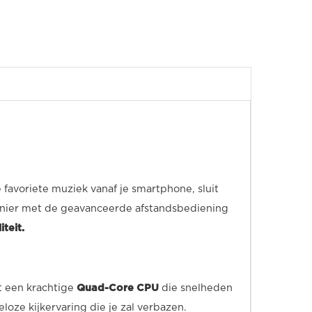
 favoriete muziek vanaf je smartphone, sluit
anier met de geavanceerde afstandsbediening
teit.
et een krachtige
Quad-Core CPU
die snelheden
oze kijkervaring die je zal verbazen.