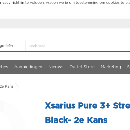
ivacy richtlijn te voldoen, vragen we je om toestemming om cookies te pl
ties
Aanbiedingen
Nieuws
Outlet Store
Marketing
S
 2e Kans
Xsarius Pure 3+ St
Black- 2e Kans