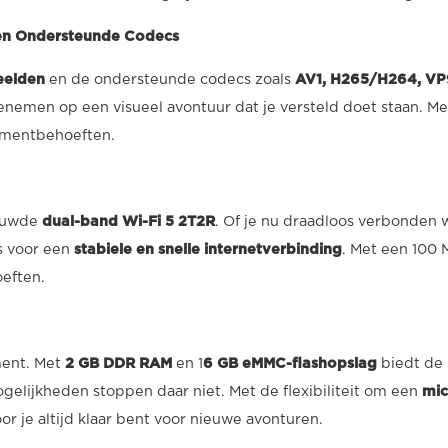
en Ondersteunde Codecs
eelden
en de ondersteunde codecs zoals
AV1, H265/H264, V
nemen op een visueel avontuur dat je versteld doet staan. Me
inmentbehoeften.
bouwde
dual-band Wi-Fi 5 2T2R
. Of je nu draadloos verbonden w
es voor een
stabiele en snelle internetverbinding
. Met een 100 
eften.
ment. Met
2 GB DDR RAM
en 1
6 GB eMMC-flashopslag
biedt de 
gelijkheden stoppen daar niet. Met de flexibiliteit om een
mic
r je altijd klaar bent voor nieuwe avonturen.