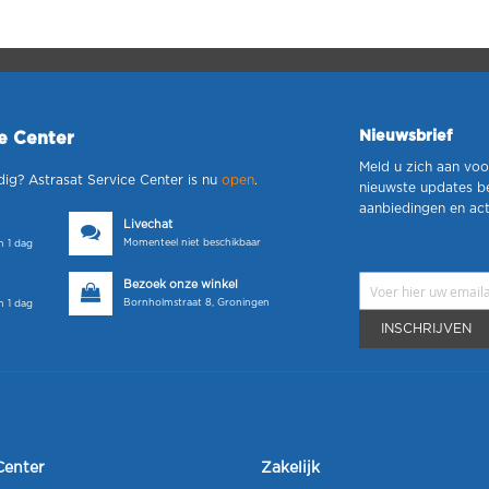
Nieuwsbrief
ce Center
Meld u zich aan voo
dig? Astrasat Service Center is nu
open
.
nieuwste updates b
aanbiedingen en act
Livechat
Momenteel niet beschikbaar
 1 dag
Bezoek onze winkel
Bornholmstraat 8, Groningen
 1 dag
INSCHRIJVEN
Center
Zakelijk