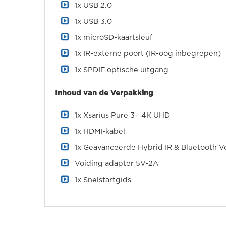
1x USB 2.0
1x USB 3.0
1x microSD-kaartsleuf
1x IR-externe poort (IR-oog inbegrepen)
1x SPDIF optische uitgang
Inhoud van de Verpakking
1x Xsarius Pure 3+ 4K UHD
1x HDMI-kabel
1x Geavanceerde Hybrid IR & Bluetooth 
Voiding adapter 5V-2A
1x Snelstartgids