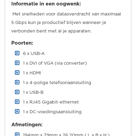
Informatie in een oogwenk:
Met snelheden voor dataoverdracht van maximaal
5 Gbps kun je productief blijven wanneer je
verbonden bent met al je apparaten.
Poorten:
6 x USB-A
1 x DVI of VGA (via converter)
1 x HDMI
1 x 4-polige telefoonaansluiting
1 x USB-B
1 x RJ45 Gigabit-ethernet
1 x DC-voedingsaansluiting
Afmetingen:
194mm x 79mm x 26.20mm ( L x B x H )