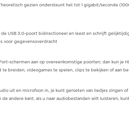
Theoretisch gezien ondersteunt het tot 1 gigabit/seconde (10
s de USB 3.0-poort bidirectioneel en leest en schrijft gelijkt
 is voor gegevensoverdracht
ayPort-schermen aan op overeenkomstige poorten; dan kun je 
 breiden, videogames te spelen, clips te bekijken of aan bel
udio uit en microfoon in, je kunt genieten van liedjes zingen 
n de andere kant, als u naar audiobestanden wilt luisteren, ku