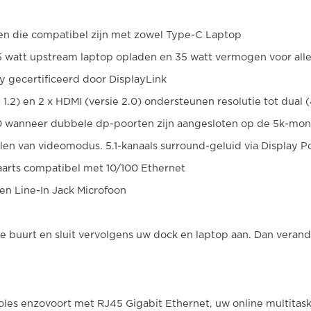
en die compatibel zijn met zowel Type-C Laptop
5 watt upstream laptop opladen en 35 watt vermogen voor al
 gecertificeerd door DisplayLink
t 1.2) en 2 x HDMI (versie 2.0) ondersteunen resolutie tot 
0 wanneer dubbele dp-poorten zijn aangesloten op de 5k-mon
en van videomodus. 5.1-kanaals surround-geluid via Display Po
arts compatibel met 10/100 Ethernet
en Line-In Jack Microfoon
e buurt en sluit vervolgens uw dock en laptop aan. Dan verand
les enzovoort met RJ45 Gigabit Ethernet, uw online multitas