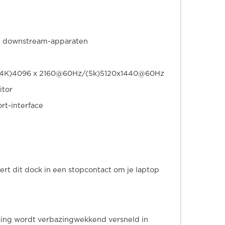
le downstream-apparaten
dual (4K)4096 x 2160@60Hz/(5k)5120x1440@60Hz
itor
rt-interface
ert dit dock in een stopcontact om je laptop
king wordt verbazingwekkend versneld in