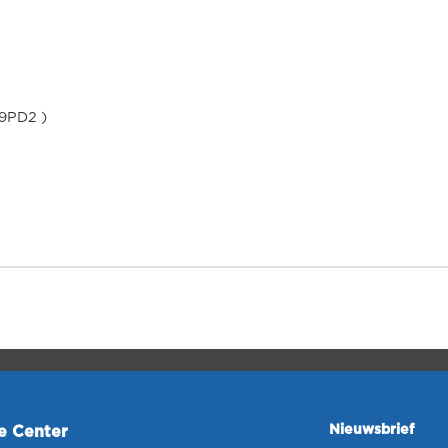
69PD2 )
Nieuwsbrief
ce Center