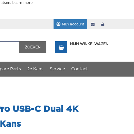
aatsen.
Learn more
.
Mijn account
Afrekenen
login
MIJN WINKELWAGEN
ZOEKEN
pare Parts
2e Kans
Service
Contact
ro USB-C Dual 4K
 Kans