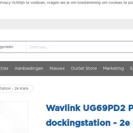
ivacy richtlijn te voldoen, vragen we je om toestemming om cookies te pl
ties
Aanbiedingen
Nieuws
Outlet Store
Marketing
S
ation - 2e Kans
Wavlink UG69PD2 P
dockingstation - 2e