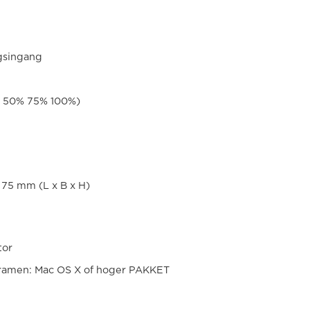
gsingang
% 50% 75% 100%)
75 mm (L x B x H)
tor
ramen: Mac OS X of hoger PAKKET