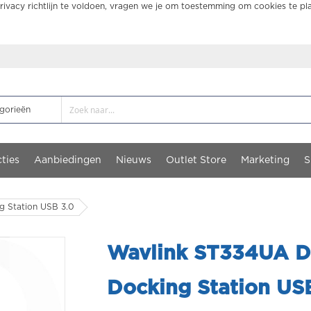
ivacy richtlijn te voldoen, vragen we je om toestemming om cookies te pl
ties
Aanbiedingen
Nieuws
Outlet Store
Marketing
S
g Station USB 3.0
Wavlink ST334UA Du
Docking Station US