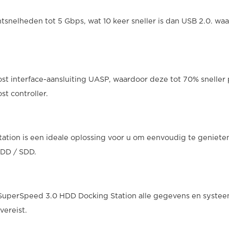
tsnelheden tot 5 Gbps, wat 10 keer sneller is dan USB 2.0. 
ost interface-aansluiting UASP, waardoor deze tot 70% snelle
t controller.
ation is een ideale oplossing voor u om eenvoudig te genieten
HDD / SDD.
 SuperSpeed 3.0 HDD Docking Station alle gegevens en syste
vereist.