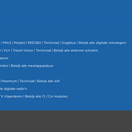
O
|
MAG
|
Mutant
| RED360 |
Technisat
|
Gigablue
|
Bekijk alle digitale ontvangers
r |
VU+
|
Travel-Vision
|
Technisat
|
Bekijk alle antenne schotels
layers
mitor
|
Bekijk alle meetapparatuur
| Maximum |
Technisat
|
Bekijk alle wifi
le digitale radio's
TV Vlaanderen
|
Bekijk alle CI /CA modules