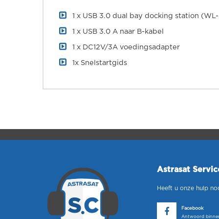
1 x USB 3.0 dual bay docking station (W
1 x USB 3.0 A naar B-kabel
1 x DC12V/3A voedingsadapter
1x Snelstartgids
Astrasat Servi
Heeft u onze hulp no
Facebook
Antwoord binnen