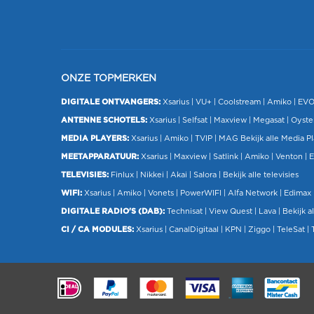
ONZE TOPMERKEN
DIGITALE ONTVANGERS:
Xsarius
|
VU+
| Coolstream |
Amiko
|
EV
ANTENNE SCHOTELS:
Xsarius
|
Selfsat
|
Maxview
|
Megasat
| Oyste
MEDIA PLAYERS:
Xsarius
|
Amiko
|
TVIP
|
MAG
Bekijk alle Media P
MEETAPPARATUUR:
Xsarius
|
Maxview
|
Satlink
|
Amiko
|
Venton
|
E
TELEVISIES:
Finlux
| Nikkei |
Akai
|
Salora
|
Bekijk alle televisies
WIFI:
Xsarius
|
Amiko
|
Vonets
|
PowerWIFI
|
Alfa Network
|
Edimax
DIGITALE RADIO'S (DAB):
Technisat
|
View Quest
|
Lava
|
Bekijk al
CI / CA MODULES:
Xsarius
|
CanalDigitaal
|
KPN
|
Ziggo
|
TeleSat
|
.