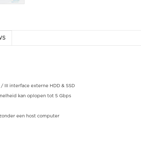
WS
 / III interface externe HDD & SSD
snelheid kan oplopen tot 5 Gbps
 zonder een host computer