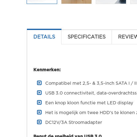
DETAILS
SPECIFICATIES
REVIE
Kenmerken:
Compatibel met 2,5- & 3,5-inch SATA I / II
USB 3.0 connectiviteit, data-overdrachts
Een knop kloon functie met LED display
Het is mogelijk om twee HDD's te klonen
DC12V/3A Stroomadapter
Benut de snelheid van USB 3.0