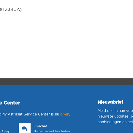
L-ST334UA)
Nieuwsbrief
ce Center
Meld u zich aan voo
dig? Astrasat Service Center is nu
open
.
nieuwste updates b
aanbiedingen en act
Livechat
Momenteel niet beschikbaar
 1 dag