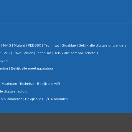
O
|
MAG
|
Mutant
| RED360 |
Technisat
|
Gigablue
|
Bekijk alle digitale ontvangers
r |
VU+
|
Travel-Vision
|
Technisat
|
Bekijk alle antenne schotels
layers
mitor
|
Bekijk alle meetapparatuur
| Maximum |
Technisat
|
Bekijk alle wifi
le digitale radio's
TV Vlaanderen
|
Bekijk alle CI /CA modules