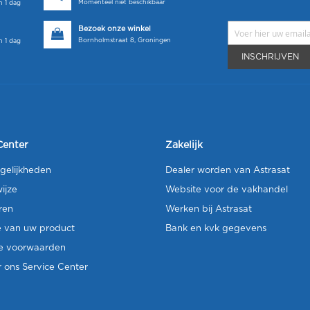
Momenteel niet beschikbaar
 1 dag
Bezoek onze winkel
Bornholmstraat 8, Groningen
 1 dag
INSCHRIJVEN
Center
Zakelijk
gelijkheden
Dealer worden van Astrasat
ijze
Website voor de vakhandel
ren
Werken bij Astrasat
e van uw product
Bank en kvk gegevens
e voorwaarden
 ons Service Center