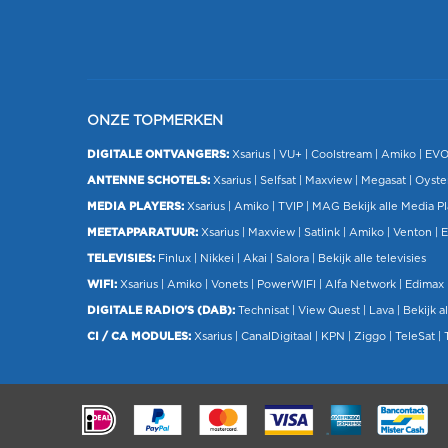
ONZE TOPMERKEN
DIGITALE ONTVANGERS:
Xsarius
|
VU+
| Coolstream |
Amiko
|
EV
ANTENNE SCHOTELS:
Xsarius
|
Selfsat
|
Maxview
|
Megasat
| Oyste
MEDIA PLAYERS:
Xsarius
|
Amiko
|
TVIP
|
MAG
Bekijk alle Media P
MEETAPPARATUUR:
Xsarius
|
Maxview
|
Satlink
|
Amiko
|
Venton
|
E
TELEVISIES:
Finlux
| Nikkei |
Akai
|
Salora
|
Bekijk alle televisies
WIFI:
Xsarius
|
Amiko
|
Vonets
|
PowerWIFI
|
Alfa Network
|
Edimax
DIGITALE RADIO'S (DAB):
Technisat
|
View Quest
|
Lava
|
Bekijk al
CI / CA MODULES:
Xsarius
|
CanalDigitaal
|
KPN
|
Ziggo
|
TeleSat
|
.