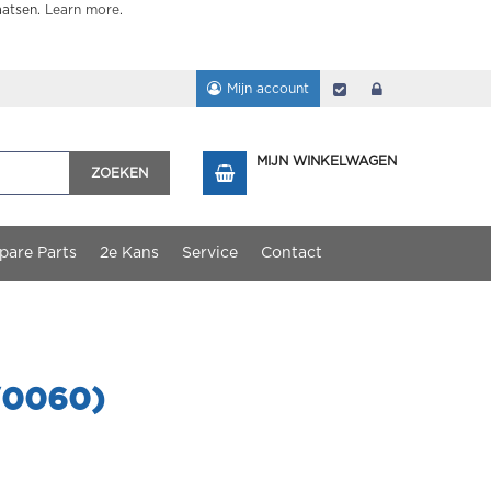
aatsen.
Learn more
.
Mijn account
Afrekenen
login
MIJN WINKELWAGEN
ZOEKEN
pare Parts
2e Kans
Service
Contact
V0060)