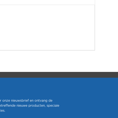
r onze nieuwsbrief en ontvang de
etreffende nieuwe producten, speciale
ies.