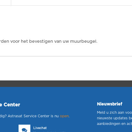
rden voor het bevestigen van uw muurbeugel.
Nieuwsbrief
ce Center
Meld u zich aan voo
dig? Astrasat Service Center is nu
open
.
nieuwste updates b
aanbiedingen en act
Livechat