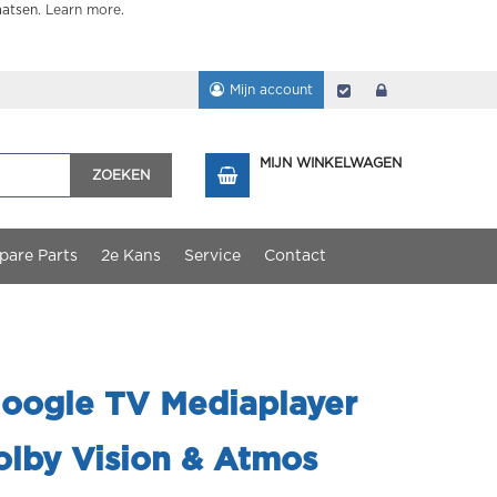
aatsen.
Learn more
.
Mijn account
Afrekenen
login
MIJN WINKELWAGEN
ZOEKEN
pare Parts
2e Kans
Service
Contact
oogle TV Mediaplayer
lby Vision & Atmos