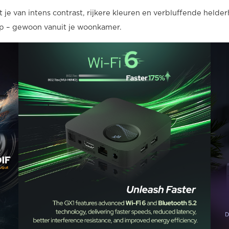
 je van intens contrast, rijkere kleuren en verbluffende held
op – gewoon vanuit je woonkamer.