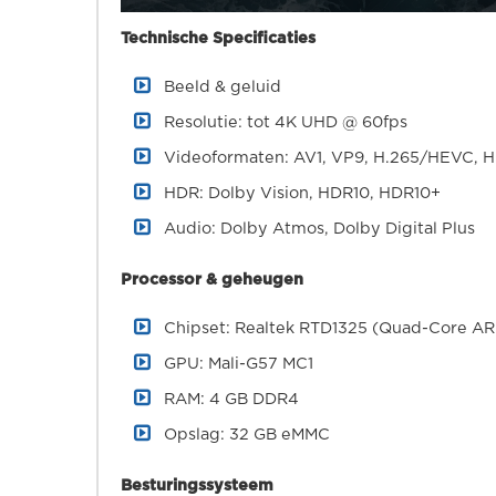
Technische Specificaties
Beeld & geluid
Resolutie: tot 4K UHD @ 60fps
Videoformaten: AV1, VP9, H.265/HEVC, H
HDR: Dolby Vision, HDR10, HDR10+
Audio: Dolby Atmos, Dolby Digital Plus
Processor & geheugen
Chipset: Realtek RTD1325 (Quad-Core A
GPU: Mali-G57 MC1
RAM: 4 GB DDR4
Opslag: 32 GB eMMC
Besturingssysteem