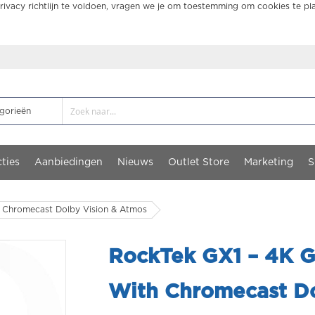
ivacy richtlijn te voldoen, vragen we je om toestemming om cookies te pl
ties
Aanbiedingen
Nieuws
Outlet Store
Marketing
S
 Chromecast Dolby Vision & Atmos
RockTek GX1 – 4K G
With Chromecast Do