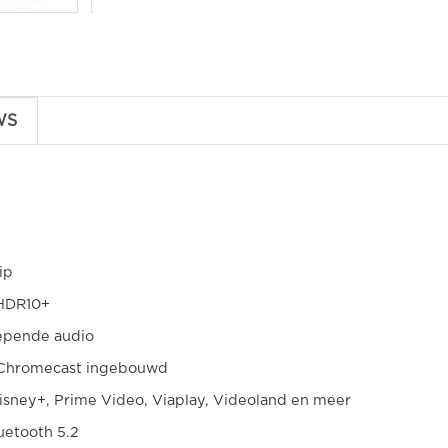
WS
ip
 HDR10+
epende audio
+ Chromecast ingebouwd
Disney+, Prime Video, Viaplay, Videoland en meer
uetooth 5.2