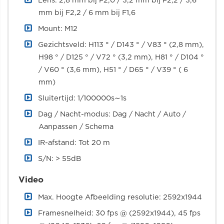
Lens: 2,8 mm bij F2,0 / 3,2 mm bij F2,2 / 3,6
mm bij F2,2 / 6 mm bij F1,6
Mount: M12
Gezichtsveld: H113 ° / D143 ° / V83 ° (2,8 mm),
H98 ° / D125 ° / V72 ° (3,2 mm), H81 ° / D104 °
/ V60 ° (3,6 mm), H51 ° / D65 ° / V39 ° ( 6
mm)
Sluitertijd: 1/100000s∼1s
Dag / Nacht-modus: Dag / Nacht / Auto /
Aanpassen / Schema
IR-afstand: Tot 20 m
S/N: > 55dB
Video
Max. Hoogte Afbeelding resolutie: 2592x1944
Framesnelheid: 30 fps @ (2592x1944), 45 fps