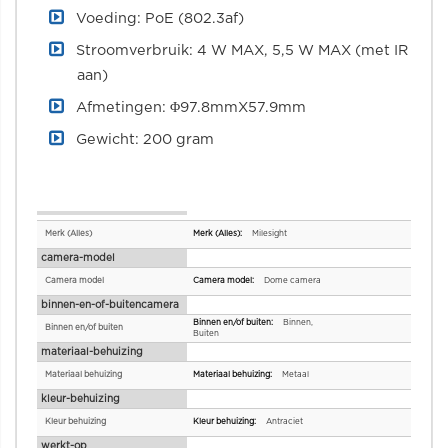
Voeding: PoE (802.3af)
Stroomverbruik: 4 W MAX, 5,5 W MAX (met IR
aan)
Afmetingen: Φ97.8mmX57.9mm
Gewicht: 200 gram
Specificaties
Merk (Alles)
Milesight
camera-model
Camera model
Dome camera
binnen-en-of-buitencamera
Binnen,
Binnen en/of buiten
Buiten
materiaal-behuizing
Materiaal behuizing
Metaal
kleur-behuizing
Kleur behuizing
Antraciet
werkt-op