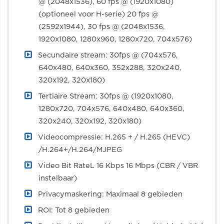
@ (2048x1536), 60 fps @ (1920x1080)
(optioneel voor H-serie) 20 fps @
(2592x1944), 30 fps @ (2048x1536,
1920x1080, 1280x960, 1280x720, 704x576)
Secundaire stream: 30fps @ (704x576,
640x480, 640x360, 352x288, 320x240,
320x192, 320x180)
Tertiaire Stream: 30fps @ (1920x1080,
1280x720, 704x576, 640x480, 640x360,
320x240, 320x192, 320x180)
Videocompressie: H.265 + / H.265 (HEVC)
/H.264+/H.264/MJPEG
Video Bit RateL 16 Kbps 16 Mbps (CBR / VBR
instelbaar)
Privacymaskering: Maximaal 8 gebieden
ROI: Tot 8 gebieden