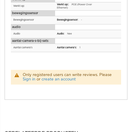
POE (Power Over
Werkt op:
Ethernet)
bewegingssensor
Bewegingssensor
-
audio
Audio
Nee
aantal-camera-s-bij-sets
Aantal camera's
1
Only registered users can write reviews. Please
Sign in
or
create an account