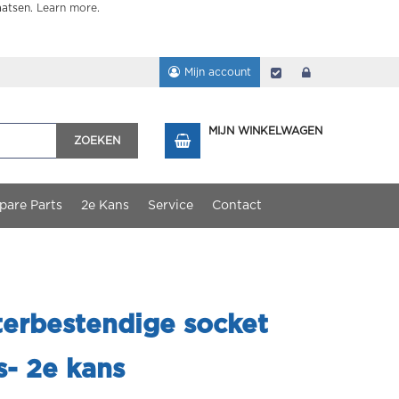
aatsen.
Learn more
.
Mijn account
Afrekenen
login
MIJN WINKELWAGEN
ZOEKEN
pare Parts
2e Kans
Service
Contact
erbestendige socket
s- 2e kans