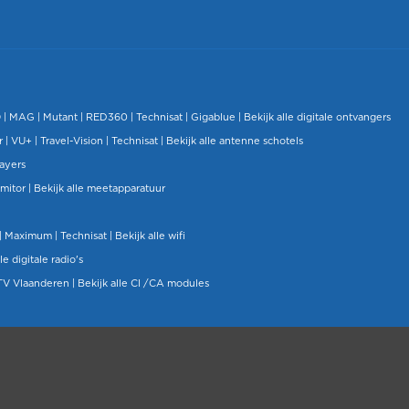
O
|
MAG
|
Mutant
| RED360 |
Technisat
|
Gigablue
|
Bekijk alle digitale ontvangers
r |
VU+
|
Travel-Vision
|
Technisat
|
Bekijk alle antenne schotels
layers
mitor
|
Bekijk alle meetapparatuur
| Maximum |
Technisat
|
Bekijk alle wifi
le digitale radio's
TV Vlaanderen
|
Bekijk alle CI /CA modules