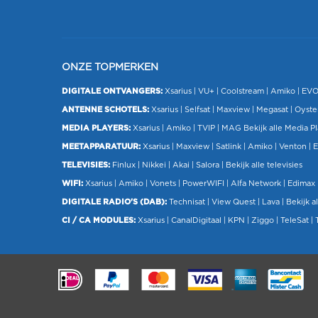
ONZE TOPMERKEN
DIGITALE ONTVANGERS:
Xsarius
|
VU+
| Coolstream |
Amiko
|
EV
ANTENNE SCHOTELS:
Xsarius
|
Selfsat
|
Maxview
|
Megasat
| Oyste
MEDIA PLAYERS:
Xsarius
|
Amiko
|
TVIP
|
MAG
Bekijk alle Media P
MEETAPPARATUUR:
Xsarius
|
Maxview
|
Satlink
|
Amiko
|
Venton
|
E
TELEVISIES:
Finlux
| Nikkei |
Akai
|
Salora
|
Bekijk alle televisies
WIFI:
Xsarius
|
Amiko
|
Vonets
|
PowerWIFI
|
Alfa Network
|
Edimax
DIGITALE RADIO'S (DAB):
Technisat
|
View Quest
|
Lava
|
Bekijk al
CI / CA MODULES:
Xsarius
|
CanalDigitaal
|
KPN
|
Ziggo
|
TeleSat
|
.