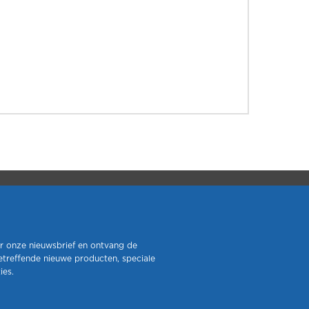
r onze nieuwsbrief en ontvang de
etreffende nieuwe producten, speciale
ies.