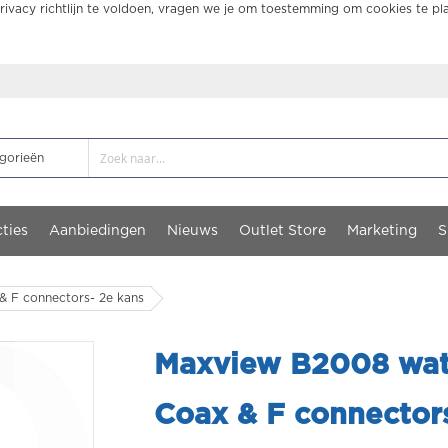
ivacy richtlijn te voldoen, vragen we je om toestemming om cookies te pl
ties
Aanbiedingen
Nieuws
Outlet Store
Marketing
S
 F connectors- 2e kans
Maxview B2008 wat
Coax & F connector