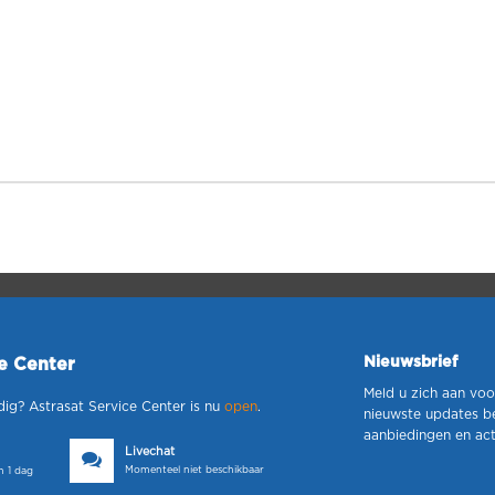
Nieuwsbrief
ce Center
Meld u zich aan voo
dig? Astrasat Service Center is nu
open
.
nieuwste updates b
aanbiedingen en act
Livechat
Momenteel niet beschikbaar
 1 dag