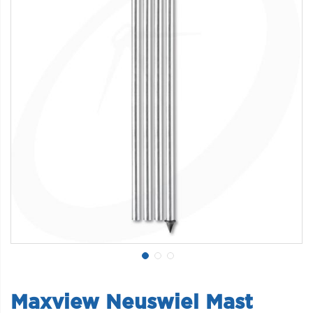
Maxview Neuswiel Mast