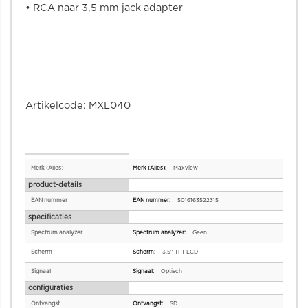
• RCA naar 3,5 mm jack adapter
Artikelcode: MXL040
Specificaties
Merk (Alles)
Maxview
product-details
EAN nummer
5016163522315
specificaties
Spectrum analyzer
Geen
Scherm
3,5" TFT-LCD
Signaal
Optisch
configuraties
Ontvangst
SD