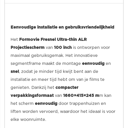
Eenvoudige installatie en gebruiksvriendelijkheid
Het
Formovie Fresnel Ultra-thin ALR
Projectiescherm
van
100 inch
is ontworpen voor
maximaal gebruiksgemak. Het innovatieve
segmentframe maakt de montage
eenvoudig
en
snel
, zodat je minder tijd kwijt bent aan de
installatie en meer tijd hebt om van je films te
genieten. Dankzij het
compacter
verpakkingsformaat
van
1660×415×245 m
m kan
het scherm
eenvoudig
door trappenhuizen en
liften worden vervoerd, waardoor het ideaal is voor
elke woonruimte.