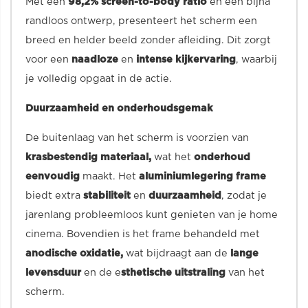
Met een
98,2% screen-to-body ratio
en een bijna
randloos ontwerp, presenteert het scherm een
breed en helder beeld zonder afleiding. Dit zorgt
voor een
naadloze
en
intense kijkervaring
, waarbij
je volledig opgaat in de actie.
Duurzaamheid en onderhoudsgemak
De buitenlaag van het scherm is voorzien van
krasbestendig materiaal,
wat het
onderhoud
eenvoudig
maakt. Het
aluminiumlegering frame
biedt extra
stabiliteit
en
duurzaamheid
, zodat je
jarenlang probleemloos kunt genieten van je home
cinema. Bovendien is het frame behandeld met
anodische oxidatie,
wat bijdraagt aan de
lange
levensduur
en de e
sthetische uitstraling
van het
scherm.