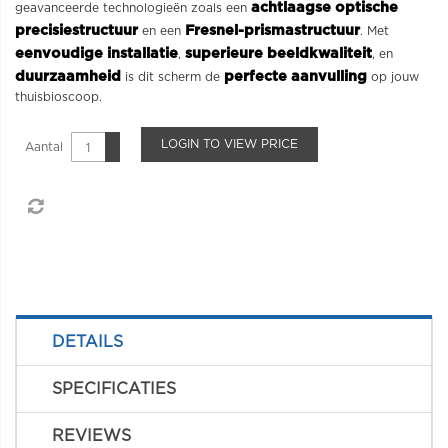
achtlaagse optische
geavanceerde technologieën zoals een
precisiestructuur
Fresnel-prismastructuur
en een
. Met
eenvoudige installatie
superieure beeldkwaliteit
,
, en
duurzaamheid
perfecte aanvulling
is dit scherm de
op jouw
thuisbioscoop.
LOGIN TO VIEW PRICE
Aantal
DETAILS
SPECIFICATIES
REVIEWS