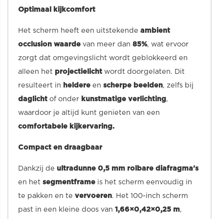
Optimaal kijkcomfort
Het scherm heeft een uitstekende
ambient
occlusion waarde
van meer dan
85%
, wat ervoor
zorgt dat omgevingslicht wordt geblokkeerd en
alleen het
projectielicht
wordt doorgelaten. Dit
resulteert in
heldere
en
scherpe beelden
, zelfs bij
daglicht
of onder
kunstmatige verlichting
,
waardoor je altijd kunt genieten van een
comfortabele kijkervaring.
Compact en draagbaar
Dankzij de
ultradunne 0,5 mm
rolbare diafragma's
en het
segmentframe
is het scherm eenvoudig in
te pakken en te
vervoeren
. Het 100-inch scherm
past in een kleine doos van
1,66×0,42×0,25 m
,