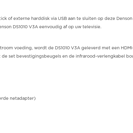
 of externe harddisk via USB aan te sluiten op deze Denson o
 Denson DS1010 V3A eenvoudig af op uw televisie.
stroom voeding, wordt de DS1010 V3A geleverd met een HDMI-k
t de set bevestigingsbeugels en de infrarood-verlengkabel bo
rde netadapter)