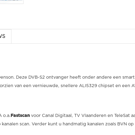
WS
enson. Deze DVB-S2 ontvanger heeft onder andere een smartca
rzien van een vernieuwde, snellere ALI5329 chipset en een AV
 o.a.
Fastscan
voor Canal Digitaal, TV Vlaanderen en TeleSat 
to kanalen scan. Verder kunt u handmatig kanalen zoals BVN o