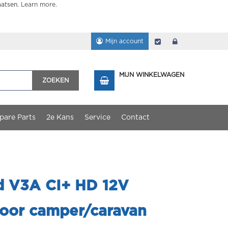
aatsen.
Learn more
.
Mijn account
Afrekenen
login
MIJN WINKELWAGEN
ZOEKEN
pare Parts
2e Kans
Service
Contact
d V3A CI+ HD 12V
voor camper/caravan