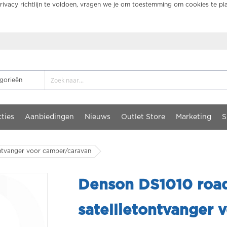
ivacy richtlijn te voldoen, vragen we je om toestemming om cookies te pl
ties
Aanbiedingen
Nieuws
Outlet Store
Marketing
S
ntvanger voor camper/caravan
Denson DS1010 roa
satellietontvanger 