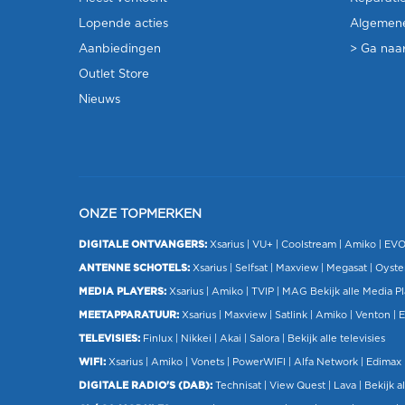
Lopende acties
Algemen
Aanbiedingen
> Ga naar
Outlet Store
Nieuws
ONZE TOPMERKEN
DIGITALE ONTVANGERS:
Xsarius
|
VU+
| Coolstream |
Amiko
|
EV
ANTENNE SCHOTELS:
Xsarius
|
Selfsat
|
Maxview
|
Megasat
| Oyste
MEDIA PLAYERS:
Xsarius
|
Amiko
|
TVIP
|
MAG
Bekijk alle Media P
MEETAPPARATUUR:
Xsarius
|
Maxview
|
Satlink
|
Amiko
|
Venton
|
E
TELEVISIES:
Finlux
| Nikkei |
Akai
|
Salora
|
Bekijk alle televisies
WIFI:
Xsarius
|
Amiko
|
Vonets
|
PowerWIFI
|
Alfa Network
|
Edimax
DIGITALE RADIO'S (DAB):
Technisat
|
View Quest
|
Lava
|
Bekijk al