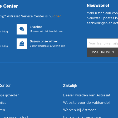
Nieuwsbrief
ce Center
Meld u zich aan voo
dig? Astrasat Service Center is nu
open
.
nieuwste updates b
aanbiedingen en act
Livechat
Momenteel niet beschikbaar
 1 dag
Bezoek onze winkel
Bornholmstraat 8, Groningen
 1 dag
INSCHRIJVEN
Center
Zakelijk
gelijkheden
Dealer worden van Astrasat
ijze
Website voor de vakhandel
ren
Werken bij Astrasat
e van uw product
Bank en kvk gegevens