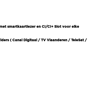
et smartkaartlezer en CI/CI+ Slot voor elke
ers ( Canal Digitaal / TV Vlaanderen / TeleSat /