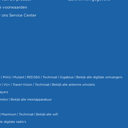
e voorwaarden
 ons Service Center
O
|
MAG
|
Mutant
| RED360 |
Technisat
|
Gigablue
|
Bekijk alle digitale ontvangers
r |
VU+
|
Travel-Vision
|
Technisat
|
Bekijk alle antenne schotels
layers
mitor
|
Bekijk alle meetapparatuur
| Maximum |
Technisat
|
Bekijk alle wifi
le digitale radio's