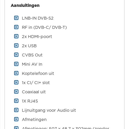
Aansluitingen
LNB-IN DVB-S2
RF in (DVB-C/ DVB-T)
2x HDMI-poort
2x USB
CVBS Out
Mini AV In
Koptelefoon uit
1x CI/ CI+ slot
Coaxiaal uit
1X RJ45
Lijnuitgang voor Audio uit
Afmetingen
Afmetingen: 507 x 48.7 x 302mm (zonder