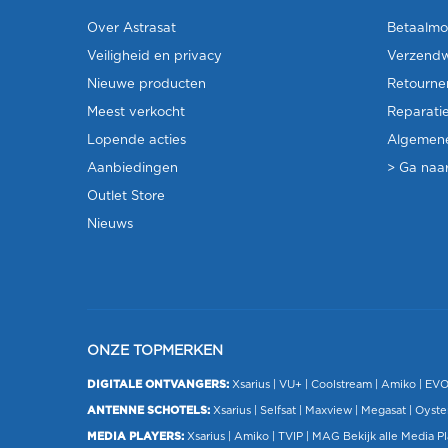
Over Astrasat
Betaalmo
Veiligheid en privacy
Verzendw
Nieuwe producten
Retourne
Meest verkocht
Reparati
Lopende acties
Algemen
Aanbiedingen
> Ga naar
Outlet Store
Nieuws
ONZE TOPMERKEN
DIGITALE ONTVANGERS:
Xsarius
|
VU+
| Coolstream |
Amiko
|
EV
ANTENNE SCHOTELS:
Xsarius
|
Selfsat
|
Maxview
|
Megasat
| Oyste
MEDIA PLAYERS:
Xsarius
|
Amiko
|
TVIP
|
MAG
Bekijk alle Media P