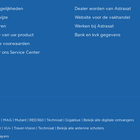
gelijkheden
Dealer worden van Astrasat
ijze
Website voor de vakhandel
ren
Werken bij Astrasat
e van uw product
Bank en kvk gegevens
e voorwaarden
 ons Service Center
O
|
MAG
|
Mutant
| RED360 |
Technisat
|
Gigablue
|
Bekijk alle digitale ontvangers
r |
VU+
|
Travel-Vision
|
Technisat
|
Bekijk alle antenne schotels
layers