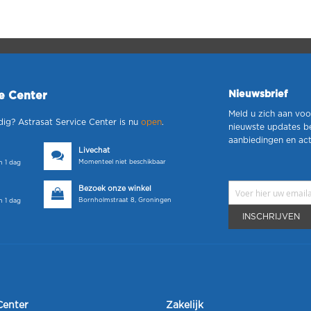
Nieuwsbrief
ce Center
Meld u zich aan voo
dig? Astrasat Service Center is nu
open
.
nieuwste updates b
aanbiedingen en act
Livechat
Momenteel niet beschikbaar
 1 dag
Bezoek onze winkel
Bornholmstraat 8, Groningen
 1 dag
INSCHRIJVEN
Center
Zakelijk