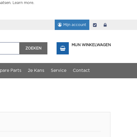
aatsen.
Learn more
.
Mijn account
Afrekenen
login
MIJN WINKELWAGEN
ZOEKEN
pare Parts
2e Kans
Service
Contact