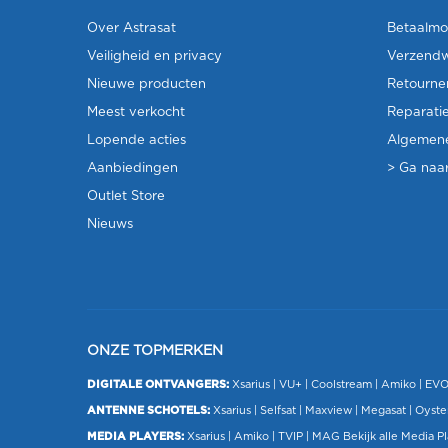
Over Astrasat
Betaalmo
Veiligheid en privacy
Verzendw
Nieuwe producten
Retourne
Meest verkocht
Reparati
Lopende acties
Algemen
Aanbiedingen
> Ga naar
Outlet Store
Nieuws
ONZE TOPMERKEN
DIGITALE ONTVANGERS:
Xsarius
|
VU+
| Coolstream |
Amiko
|
EV
ANTENNE SCHOTELS:
Xsarius
|
Selfsat
|
Maxview
|
Megasat
| Oyste
MEDIA PLAYERS:
Xsarius
|
Amiko
|
TVIP
|
MAG
Bekijk alle Media P