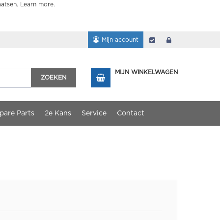
aatsen.
Learn more
.
Mijn account
Afrekenen
login
MIJN WINKELWAGEN
ZOEKEN
pare Parts
2e Kans
Service
Contact