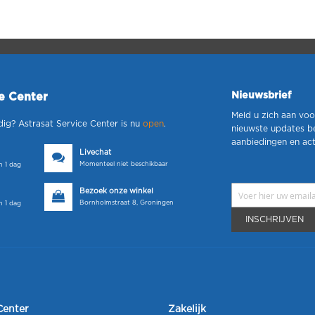
Nieuwsbrief
ce Center
Meld u zich aan voo
dig? Astrasat Service Center is nu
open
.
nieuwste updates b
aanbiedingen en act
Livechat
Momenteel niet beschikbaar
 1 dag
Bezoek onze winkel
Bornholmstraat 8, Groningen
 1 dag
INSCHRIJVEN
Center
Zakelijk