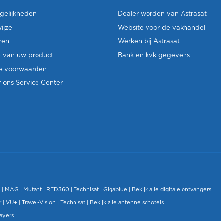
gelijkheden
Dealer worden van Astrasat
ijze
Website voor de vakhandel
ren
Werken bij Astrasat
e van uw product
Bank en kvk gegevens
e voorwaarden
 ons Service Center
O
|
MAG
|
Mutant
| RED360 |
Technisat
|
Gigablue
|
Bekijk alle digitale ontvangers
r |
VU+
|
Travel-Vision
|
Technisat
|
Bekijk alle antenne schotels
layers