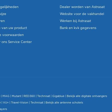
gelijkheden
Dealer worden van Astrasat
ijze
Website voor de vakhandel
ren
Werken bij Astrasat
e van uw product
Bank en kvk gegevens
e voorwaarden
 ons Service Center
O
|
MAG
|
Mutant
| RED360 |
Technisat
|
Gigablue
|
Bekijk alle digitale ontvangers
r |
VU+
|
Travel-Vision
|
Technisat
|
Bekijk alle antenne schotels
layers