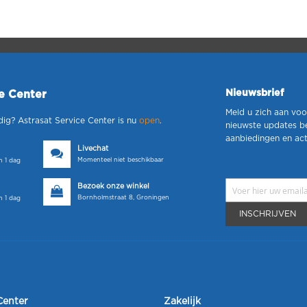
Nieuwsbrief
ce Center
Meld u zich aan voo
dig? Astrasat Service Center is nu
open
.
nieuwste updates b
aanbiedingen en act
Livechat
Momenteel niet beschikbaar
 1 dag
Bezoek onze winkel
Bornholmstraat 8, Groningen
 1 dag
INSCHRIJVEN
Center
Zakelijk