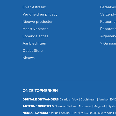
Over Astrasat
Betaalmo
Veiligheid en privacy
Verzendw
Nieuwe producten
Retourne
Meest verkocht
Reparati
Lopende acties
Algemen
Aanbiedingen
> Ga naar
Outlet Store
Nieuws
ONZE TOPMERKEN
DIGITALE ONTVANGERS:
Xsarius
|
VU+
| Coolstream |
Amiko
|
EV
ANTENNE SCHOTELS:
Xsarius
|
Selfsat
|
Maxview
|
Megasat
| Oyste
MEDIA PLAYERS:
Xsarius
|
Amiko
|
TVIP
|
MAG
Bekijk alle Media P