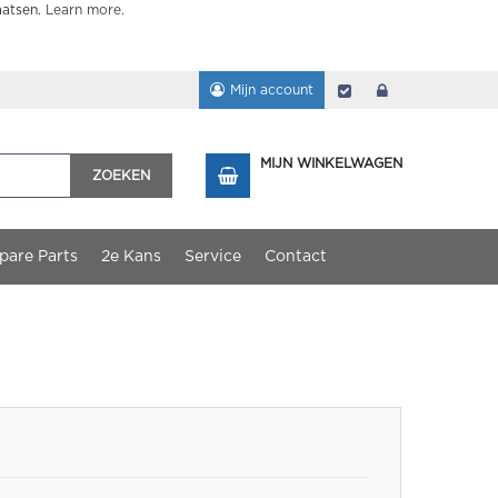
aatsen.
Learn more
.
Mijn account
Afrekenen
login
MIJN WINKELWAGEN
ZOEKEN
pare Parts
2e Kans
Service
Contact