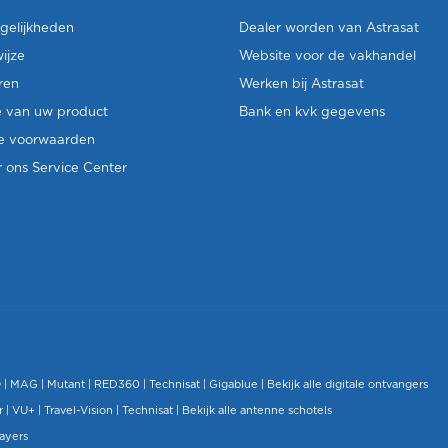
gelijkheden
Dealer worden van Astrasat
ijze
Website voor de vakhandel
ren
Werken bij Astrasat
e van uw product
Bank en kvk gegevens
e voorwaarden
 ons Service Center
O
|
MAG
|
Mutant
| RED360 |
Technisat
|
Gigablue
|
Bekijk alle digitale ontvangers
r |
VU+
|
Travel-Vision
|
Technisat
|
Bekijk alle antenne schotels
layers