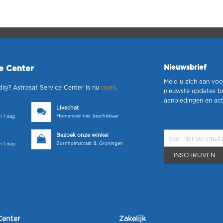
Nieuwsbrief
ce Center
Meld u zich aan voo
dig? Astrasat Service Center is nu
open
.
nieuwste updates b
aanbiedingen en act
Livechat
Momenteel niet beschikbaar
 1 dag
Bezoek onze winkel
Bornholmstraat 8, Groningen
 1 dag
INSCHRIJVEN
Center
Zakelijk