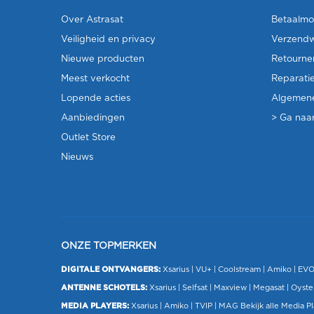
Over Astrasat
Betaalmo
Veiligheid en privacy
Verzendw
Nieuwe producten
Retourne
Meest verkocht
Reparati
Lopende acties
Algemen
Aanbiedingen
> Ga naar
Outlet Store
Nieuws
ONZE TOPMERKEN
DIGITALE ONTVANGERS:
Xsarius
|
VU+
| Coolstream |
Amiko
|
EV
ANTENNE SCHOTELS:
Xsarius
|
Selfsat
|
Maxview
|
Megasat
| Oyste
MEDIA PLAYERS:
Xsarius
|
Amiko
|
TVIP
|
MAG
Bekijk alle Media P