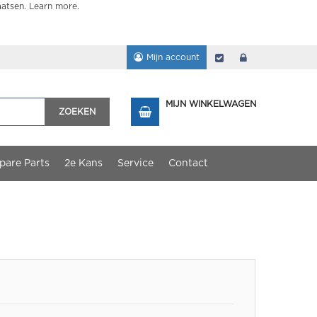
aatsen.
Learn more
.
Mijn account
Afrekenen
login
MIJN WINKELWAGEN
ZOEKEN
pare Parts
2e Kans
Service
Contact