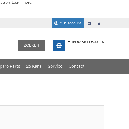
aatsen.
Learn more
.
Mijn account
Afrekenen
login
MIJN WINKELWAGEN
ZOEKEN
pare Parts
2e Kans
Service
Contact