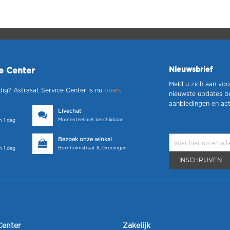
Nieuwsbrief
ce Center
Meld u zich aan voo
dig? Astrasat Service Center is nu
open
.
nieuwste updates b
aanbiedingen en act
Livechat
Momenteel niet beschikbaar
 1 dag
Bezoek onze winkel
Bornholmstraat 8, Groningen
 1 dag
INSCHRIJVEN
Center
Zakelijk