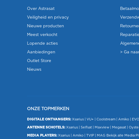
Over Astrasat
Betaalmo
Veiligheid en privacy
Verzendw
Nieuwe producten
Retourne
Meest verkocht
Reparati
Lopende acties
Algemen
Aanbiedingen
> Ga naar
Outlet Store
Nieuws
ONZE TOPMERKEN
DIGITALE ONTVANGERS:
Xsarius
|
VU+
| Coolstream |
Amiko
|
EV
ANTENNE SCHOTELS:
Xsarius
|
Selfsat
|
Maxview
|
Megasat
| Oyste
MEDIA PLAYERS:
Xsarius
|
Amiko
|
TVIP
|
MAG
Bekijk alle Media P