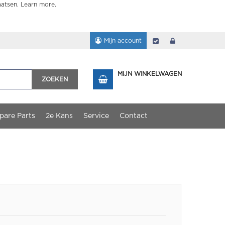
aatsen.
Learn more
.
Mijn account
Afrekenen
login
MIJN WINKELWAGEN
ZOEKEN
pare Parts
2e Kans
Service
Contact