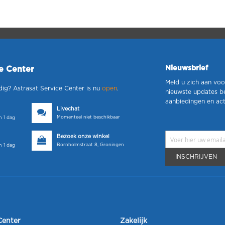
Nieuwsbrief
ce Center
Meld u zich aan voo
dig? Astrasat Service Center is nu
open
.
nieuwste updates b
aanbiedingen en act
Livechat
Momenteel niet beschikbaar
 1 dag
Bezoek onze winkel
Bornholmstraat 8, Groningen
 1 dag
INSCHRIJVEN
Center
Zakelijk