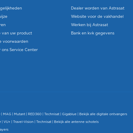
gelijkheden
Dealer worden van Astrasat
ijze
Website voor de vakhandel
ren
Werken bij Astrasat
e van uw product
Bank en kvk gegevens
e voorwaarden
 ons Service Center
O
|
MAG
|
Mutant
| RED360 |
Technisat
|
Gigablue
|
Bekijk alle digitale ontvangers
r |
VU+
|
Travel-Vision
|
Technisat
|
Bekijk alle antenne schotels
layers