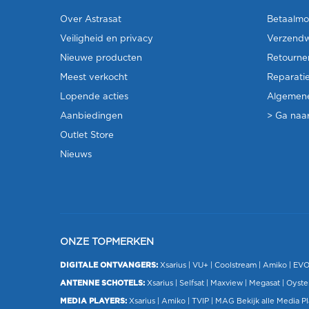
Over Astrasat
Betaalmo
Veiligheid en privacy
Verzendw
Nieuwe producten
Retourne
Meest verkocht
Reparati
Lopende acties
Algemen
Aanbiedingen
> Ga naar
Outlet Store
Nieuws
ONZE TOPMERKEN
DIGITALE ONTVANGERS:
Xsarius
|
VU+
| Coolstream |
Amiko
|
EV
ANTENNE SCHOTELS:
Xsarius
|
Selfsat
|
Maxview
|
Megasat
| Oyste
MEDIA PLAYERS:
Xsarius
|
Amiko
|
TVIP
|
MAG
Bekijk alle Media P