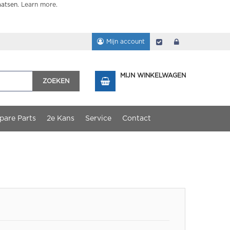
aatsen.
Learn more
.
Mijn account
Afrekenen
login
MIJN WINKELWAGEN
ZOEKEN
pare Parts
2e Kans
Service
Contact