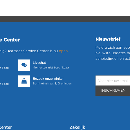
Nieuwsbrief
ce Center
Meld u zich aan voo
dig? Astrasat Service Center is nu
open
.
nieuwste updates b
aanbiedingen en act
Livechat
Momenteel niet beschikbaar
 1 dag
Bezoek onze winkel
Bornholmstraat 8, Groningen
 1 dag
INSCHRIJVEN
Center
Zakelijk