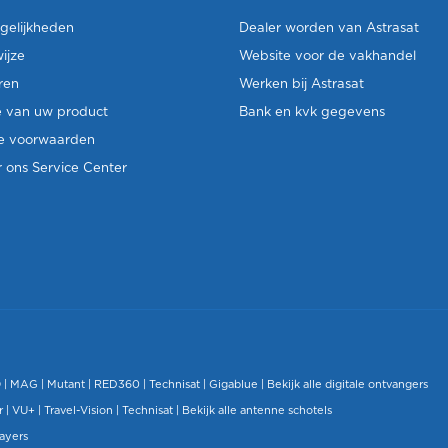
gelijkheden
Dealer worden van Astrasat
ijze
Website voor de vakhandel
ren
Werken bij Astrasat
e van uw product
Bank en kvk gegevens
e voorwaarden
 ons Service Center
O
|
MAG
|
Mutant
| RED360 |
Technisat
|
Gigablue
|
Bekijk alle digitale ontvangers
r |
VU+
|
Travel-Vision
|
Technisat
|
Bekijk alle antenne schotels
layers