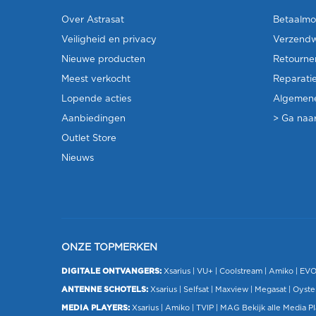
Over Astrasat
Betaalmo
Veiligheid en privacy
Verzendw
Nieuwe producten
Retourne
Meest verkocht
Reparati
Lopende acties
Algemen
Aanbiedingen
> Ga naar
Outlet Store
Nieuws
ONZE TOPMERKEN
DIGITALE ONTVANGERS:
Xsarius
|
VU+
| Coolstream |
Amiko
|
EV
ANTENNE SCHOTELS:
Xsarius
|
Selfsat
|
Maxview
|
Megasat
| Oyste
MEDIA PLAYERS:
Xsarius
|
Amiko
|
TVIP
|
MAG
Bekijk alle Media P