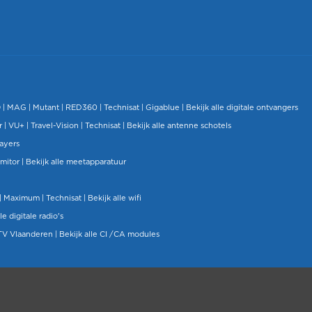
O
|
MAG
|
Mutant
| RED360 |
Technisat
|
Gigablue
|
Bekijk alle digitale ontvangers
r |
VU+
|
Travel-Vision
|
Technisat
|
Bekijk alle antenne schotels
layers
mitor
|
Bekijk alle meetapparatuur
| Maximum |
Technisat
|
Bekijk alle wifi
le digitale radio's
TV Vlaanderen
|
Bekijk alle CI /CA modules