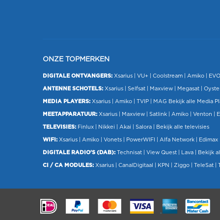
ONZE TOPMERKEN
DIGITALE ONTVANGERS:
Xsarius
|
VU+
| Coolstream |
Amiko
|
EV
ANTENNE SCHOTELS:
Xsarius
|
Selfsat
|
Maxview
|
Megasat
| Oyste
MEDIA PLAYERS:
Xsarius
|
Amiko
|
TVIP
|
MAG
Bekijk alle Media P
MEETAPPARATUUR:
Xsarius
|
Maxview
|
Satlink
|
Amiko
|
Venton
|
E
TELEVISIES:
Finlux
| Nikkei |
Akai
|
Salora
|
Bekijk alle televisies
WIFI:
Xsarius
|
Amiko
|
Vonets
|
PowerWIFI
|
Alfa Network
|
Edimax
DIGITALE RADIO'S (DAB):
Technisat
|
View Quest
|
Lava
|
Bekijk al
CI / CA MODULES:
Xsarius
|
CanalDigitaal
|
KPN
|
Ziggo
|
TeleSat
|
.