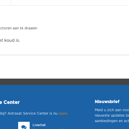
ctoren aan te draaien
et koud is.
Nieuwsbrief
ce Center
Meld u zich aan voo
dig? Astrasat Service Center is nu
open
.
nieuwste updates b
aanbiedingen en act
Livechat