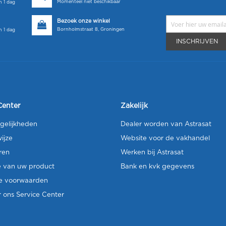
Momenteel niet beschikbaar
 1 dag
Bezoek onze winkel
Bornholmstraat 8, Groningen
 1 dag
INSCHRIJVEN
Center
Zakelijk
gelijkheden
Dealer worden van Astrasat
ijze
Website voor de vakhandel
ren
Werken bij Astrasat
e van uw product
Bank en kvk gegevens
e voorwaarden
 ons Service Center