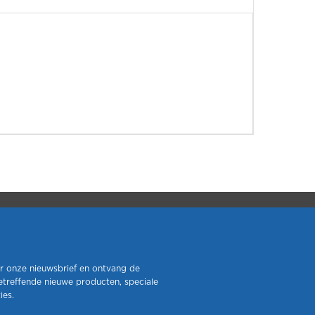
r onze nieuwsbrief en ontvang de
etreffende nieuwe producten, speciale
ies.