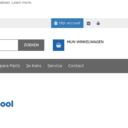
aatsen.
Learn more
.
Mijn account
Afrekenen
login
MIJN WINKELWAGEN
ZOEKEN
pare Parts
2e Kans
Service
Contact
tool