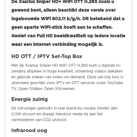
De Xsarius Sniper HD+ WiFi OTT H.265 zoals u
gewend bent, alleen beschikt deze versie over
ingebouwde WiFi 802.11 b/g/n. Dit betekend dat u
geen aparte WiFi-stick hoeft aan te schaffen.
Geniet van Full HD beeldkwaliteit op iedere locatie
waar een internet verbinding mogelijk is.
HD OTT / IPTV Set-Top Box
Met de Xsarius Sniper HD WiFi OTT H.265 kunt u digitale tv-
zenders afspelen in hoge kwaliteit, streaming videos bekijken
en gebruik maken van video-on-demand. Deze set-top box is
uitermate geschikt voor IPTV en OTT services zoals YouTube
TV, Open Stalker, Open XStreamer.
Energie zuinig
De ontvanger gebruikt in real stand-by modus minder dan
0,5W stroom en draagt hierdoor mede bij aan het
verminderen van CO2 uitstoot.
Infrarood oog