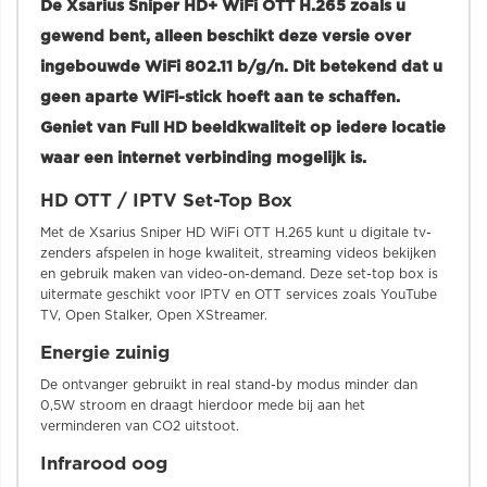
De Xsarius Sniper HD+ WiFi OTT H.265 zoals u
gewend bent, alleen beschikt deze versie over
ingebouwde WiFi 802.11 b/g/n. Dit betekend dat u
geen aparte WiFi-stick hoeft aan te schaffen.
Geniet van Full HD beeldkwaliteit op iedere locatie
waar een internet verbinding mogelijk is.
HD OTT / IPTV Set-Top Box
Met de Xsarius Sniper HD WiFi OTT H.265 kunt u digitale tv-
zenders afspelen in hoge kwaliteit, streaming videos bekijken
en gebruik maken van video-on-demand. Deze set-top box is
uitermate geschikt voor IPTV en OTT services zoals YouTube
TV, Open Stalker, Open XStreamer.
Energie zuinig
De ontvanger gebruikt in real stand-by modus minder dan
0,5W stroom en draagt hierdoor mede bij aan het
verminderen van CO2 uitstoot.
Infrarood oog