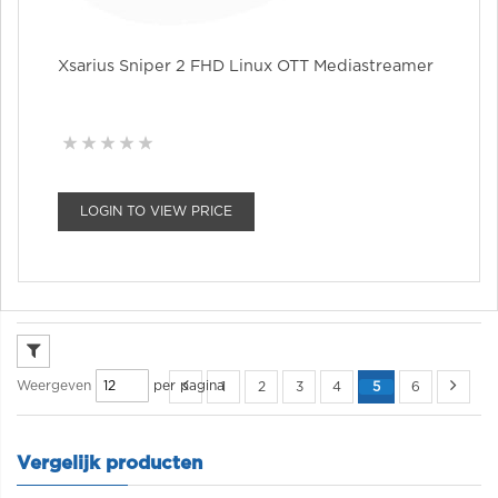
Xsarius Sniper 2 FHD Linux OTT Mediastreamer
LOGIN TO VIEW PRICE
per pagina
Weergeven
1
2
3
4
5
6
Vergelijk producten