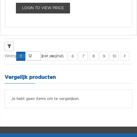
LOGIN TO VIEW PRICE
per pagina
Weergeven
1
2
3
4
5
6
7
8
9
10
Vergelijk producten
Je hebt geen items om te vergelijken.