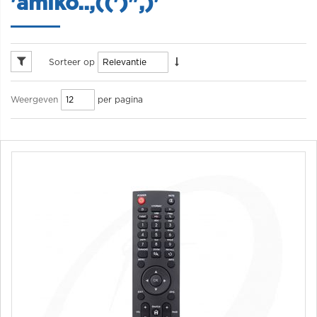
'amiko..,((')",)'
Sorteer op
per pagina
Weergeven