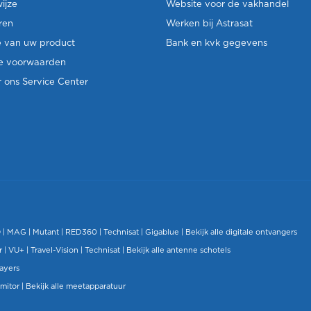
ijze
Website voor de vakhandel
ren
Werken bij Astrasat
e van uw product
Bank en kvk gegevens
e voorwaarden
 ons Service Center
O
|
MAG
|
Mutant
| RED360 |
Technisat
|
Gigablue
|
Bekijk alle digitale ontvangers
r |
VU+
|
Travel-Vision
|
Technisat
|
Bekijk alle antenne schotels
layers
mitor
|
Bekijk alle meetapparatuur