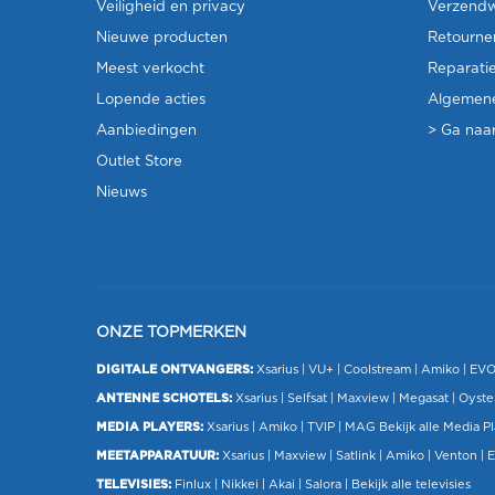
Veiligheid en privacy
Verzendw
Nieuwe producten
Retourne
Meest verkocht
Reparati
Lopende acties
Algemen
Aanbiedingen
> Ga naar
Outlet Store
Nieuws
ONZE TOPMERKEN
DIGITALE ONTVANGERS:
Xsarius
|
VU+
| Coolstream |
Amiko
|
EV
ANTENNE SCHOTELS:
Xsarius
|
Selfsat
|
Maxview
|
Megasat
| Oyste
MEDIA PLAYERS:
Xsarius
|
Amiko
|
TVIP
|
MAG
Bekijk alle Media P
MEETAPPARATUUR:
Xsarius
|
Maxview
|
Satlink
|
Amiko
|
Venton
|
E
TELEVISIES:
Finlux
| Nikkei |
Akai
|
Salora
|
Bekijk alle televisies