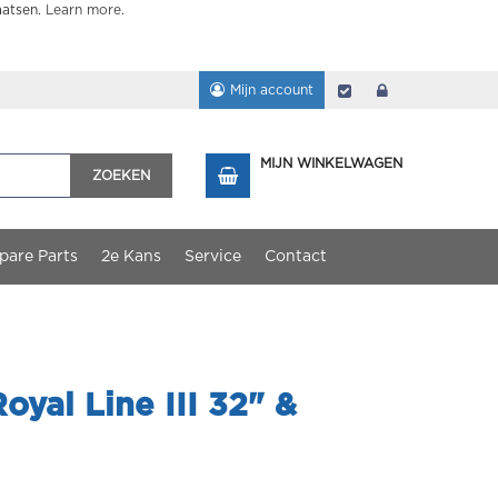
aatsen.
Learn more
.
Mijn account
Afrekenen
login
MIJN WINKELWAGEN
ZOEKEN
pare Parts
2e Kans
Service
Contact
oyal Line III 32" &