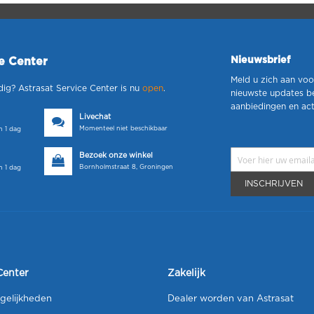
Nieuwsbrief
ce Center
Meld u zich aan voo
dig? Astrasat Service Center is nu
open
.
nieuwste updates b
aanbiedingen en act
Livechat
Momenteel niet beschikbaar
 1 dag
Bezoek onze winkel
Bornholmstraat 8, Groningen
 1 dag
INSCHRIJVEN
Center
Zakelijk
gelijkheden
Dealer worden van Astrasat