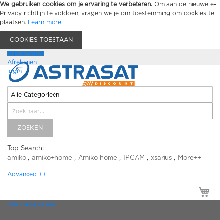
We gebruiken cookies om je ervaring te verbeteren.
Om aan de nieuwe e-
Privacy richtlijn te voldoen, vragen we je om toestemming om cookies te
plaatsen.
Learn more
.
COOKIES TOESTAAN
Mijn account
Afrekenen
login
ZOEKEN
Top Search:
amiko
amiko+home
Amiko home
IPCAM
xsarius
More++
Advanced ++
Mi
Alle Categorieën