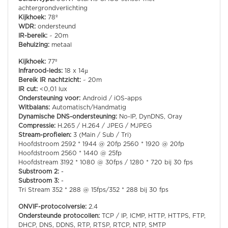
achtergrondverlichting
Kijkhoek:
78º
WDR:
ondersteund
IR-bereik:
~ 20m
Behuizing:
metaal
Kijkhoek:
77º
Infrarood-leds:
18 x 14µ
Bereik IR nachtzicht:
~ 20m
IR cut:
<0,01 lux
Ondersteuning voor:
Android / iOS-apps
Witbalans:
Automatisch/Handmatig
Dynamische DNS-ondersteuning:
No-IP, DynDNS, Oray
Compressie:
H.265 / H.264 / JPEG / MJPEG
Stream-profielen:
3 (Main / Sub / Tri)
Hoofdstroom 2592 * 1944 @ 20fp 2560 * 1920 @ 20fp
Hoofdstroom 2560 * 1440 @ 25fp
Hoofdstream 3192 * 1080 @ 30fps / 1280 * 720 bij 30 fps
Substroom 2:
-
Substroom 3:
-
Tri Stream 352 * 288 @ 15fps/352 * 288 bij 30 fps
ONVIF-protocolversie:
2.4
Ondersteunde protocollen:
TCP / IP, ICMP, HTTP, HTTPS, FTP,
DHCP, DNS, DDNS, RTP, RTSP, RTCP, NTP, SMTP