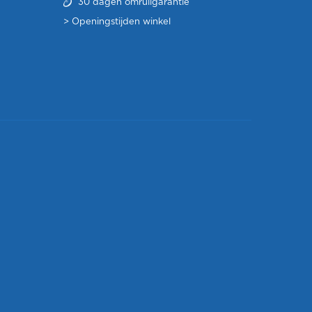
30 dagen omruilgarantie
>
Openingstijden winkel