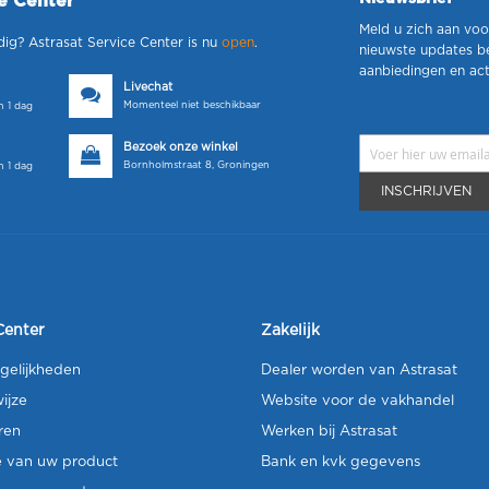
ce Center
Meld u zich aan voo
dig? Astrasat Service Center is nu
open
.
nieuwste updates b
aanbiedingen en act
Livechat
Momenteel niet beschikbaar
 1 dag
Bezoek onze winkel
Bornholmstraat 8, Groningen
 1 dag
INSCHRIJVEN
Center
Zakelijk
gelijkheden
Dealer worden van Astrasat
ijze
Website voor de vakhandel
ren
Werken bij Astrasat
e van uw product
Bank en kvk gegevens