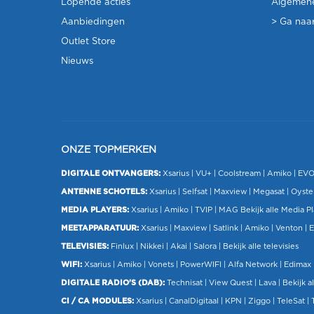
Lopende acties
Algemen
Aanbiedingen
> Ga naar
Outlet Store
Nieuws
ONZE TOPMERKEN
DIGITALE ONTVANGERS:
Xsarius
|
VU+
| Coolstream |
Amiko
|
EV
ANTENNE SCHOTELS:
Xsarius
|
Selfsat
|
Maxview
|
Megasat
| Oyste
MEDIA PLAYERS:
Xsarius
|
Amiko
|
TVIP
|
MAG
Bekijk alle Media P
MEETAPPARATUUR:
Xsarius
|
Maxview
|
Satlink
|
Amiko
|
Venton
|
E
TELEVISIES:
Finlux
| Nikkei |
Akai
|
Salora
|
Bekijk alle televisies
WIFI:
Xsarius
|
Amiko
|
Vonets
|
PowerWIFI
|
Alfa Network
|
Edimax
DIGITALE RADIO'S (DAB):
Technisat
|
View Quest
|
Lava
|
Bekijk al
CI / CA MODULES:
Xsarius
|
CanalDigitaal
|
KPN
|
Ziggo
|
TeleSat
|