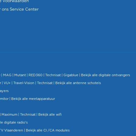
e voorwaarden
 ons Service Center
O
|
MAG
|
Mutant
| RED360 |
Technisat
|
Gigablue
|
Bekijk alle digitale ontvangers
r |
VU+
|
Travel-Vision
|
Technisat
|
Bekijk alle antenne schotels
layers
mitor
|
Bekijk alle meetapparatuur
| Maximum |
Technisat
|
Bekijk alle wifi
le digitale radio's
TV Vlaanderen
|
Bekijk alle CI /CA modules