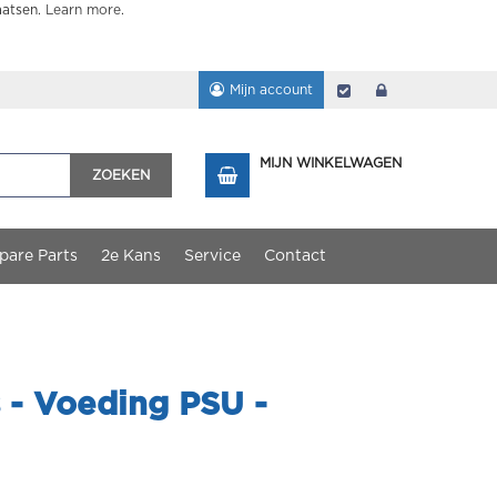
aatsen.
Learn more
.
Mijn account
Afrekenen
login
MIJN WINKELWAGEN
ZOEKEN
pare Parts
2e Kans
Service
Contact
s - Voeding PSU -