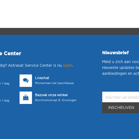
Nieuwsbrief
ce Center
Meld u zich aan voo
dig? Astrasat Service Center is nu
open
.
nieuwste updates b
aanbiedingen en act
Livechat
Momenteel niet beschikbaar
 1 dag
Bezoek onze winkel
Bornholmstraat 8, Groningen
 1 dag
INSCHRIJVEN