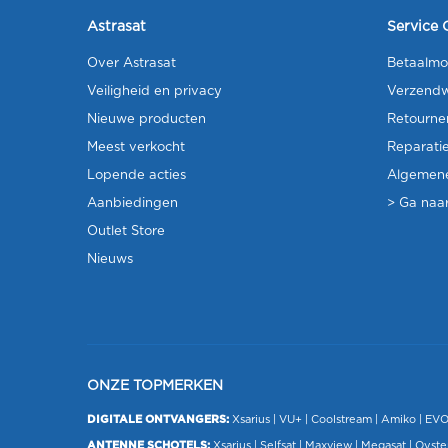
Astrasat
Service 
Over Astrasat
Betaalmo
Veiligheid en privacy
Verzendw
Nieuwe producten
Retourne
Meest verkocht
Reparati
Lopende acties
Algemen
Aanbiedingen
> Ga naar
Outlet Store
Nieuws
ONZE TOPMERKEN
DIGITALE ONTVANGERS:
Xsarius
|
VU+
| Coolstream |
Amiko
|
EV
ANTENNE SCHOTELS:
Xsarius
|
Selfsat
|
Maxview
|
Megasat
| Oyste