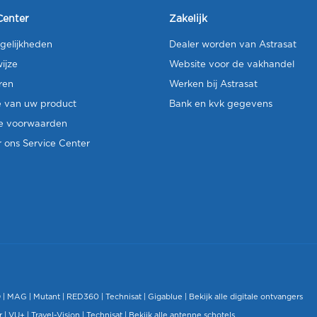
Center
Zakelijk
gelijkheden
Dealer worden van Astrasat
ijze
Website voor de vakhandel
ren
Werken bij Astrasat
e van uw product
Bank en kvk gegevens
e voorwaarden
 ons Service Center
O
|
MAG
|
Mutant
| RED360 |
Technisat
|
Gigablue
|
Bekijk alle digitale ontvangers
r |
VU+
|
Travel-Vision
|
Technisat
|
Bekijk alle antenne schotels