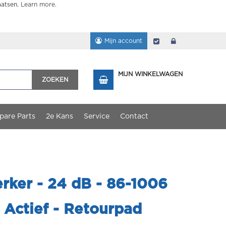
aatsen.
Learn more
.
Mijn account
Afrekenen
login
MIJN WINKELWAGEN
ZOEKEN
pare Parts
2e Kans
Service
Contact
rker - 24 dB - 86-1006
 Actief - Retourpad