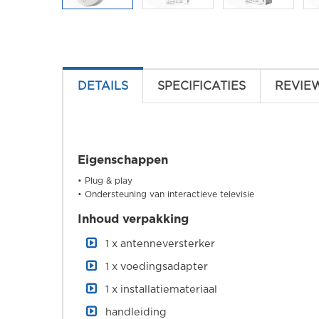
DETAILS
SPECIFICATIES
REVIE
Eigenschappen
• Plug & play
• Ondersteuning van interactieve televisie
Inhoud verpakking
1 x antenneversterker
1 x voedingsadapter
1 x installatiemateriaal
handleiding