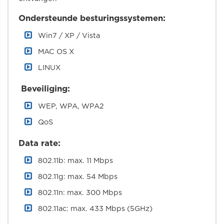
Ondersteunde besturingssystemen:
Win7 / XP / Vista
MAC OS X
LINUX
Beveiliging:
WEP, WPA, WPA2
QoS
Data rate:
802.11b: max. 11 Mbps
802.11g: max. 54 Mbps
802.11n: max. 300 Mbps
802.11ac: max. 433 Mbps (5GHz)