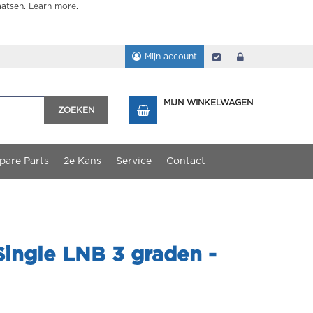
aatsen.
Learn more
.
Mijn account
Afrekenen
login
MIJN WINKELWAGEN
ZOEKEN
pare Parts
2e Kans
Service
Contact
Single LNB 3 graden -