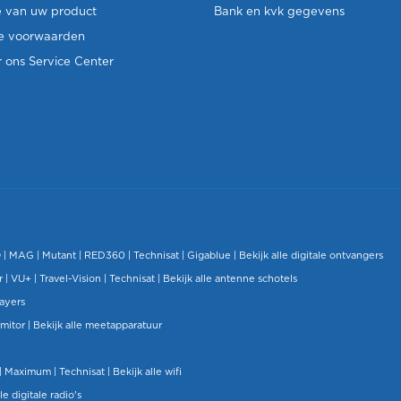
e van uw product
Bank en kvk gegevens
e voorwaarden
 ons Service Center
O
|
MAG
|
Mutant
| RED360 |
Technisat
|
Gigablue
|
Bekijk alle digitale ontvangers
r |
VU+
|
Travel-Vision
|
Technisat
|
Bekijk alle antenne schotels
layers
mitor
|
Bekijk alle meetapparatuur
| Maximum |
Technisat
|
Bekijk alle wifi
le digitale radio's