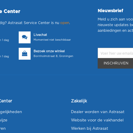
Nieuwsbrief
ce Center
Meld u zich aan voo
dig? Astrasat Service Center is nu
open
.
nieuwste updates b
aanbiedingen en act
Livechat
Momenteel niet beschikbaar
 1 dag
Bezoek onze winkel
Bornholmstraat 8, Groningen
 1 dag
INSCHRIJVEN
Center
Zakelijk
gelijkheden
Dealer worden van Astrasat
ijze
Website voor de vakhandel
ren
Werken bij Astrasat