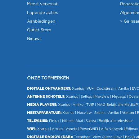
Meest verkocht
Reparati
Lopende acties
Algemen
Aanbiedingen
> Ga naar
Outlet Store
Nieuws
ONZE TOPMERKEN
DIGITALE ONTVANGERS:
Xsarius
|
VU+
| Coolstream |
Amiko
|
EV
ANTENNE SCHOTELS:
Xsarius
|
Selfsat
|
Maxview
|
Megasat
| Oyste
MEDIA PLAYERS:
Xsarius
|
Amiko
|
TVIP
|
MAG
Bekijk alle Media P
MEETAPPARATUUR:
Xsarius
|
Maxview
|
Satlink
|
Amiko
|
Venton
|
E
TELEVISIES:
Finlux
| Nikkei |
Akai
|
Salora
|
Bekijk alle televisies
WIFI:
Xsarius
|
Amiko
|
Vonets
|
PowerWIFI
|
Alfa Network
|
Edimax
DIGITALE RADIO'S (DAB):
Technisat
|
View Quest
|
Lava
|
Bekijk al