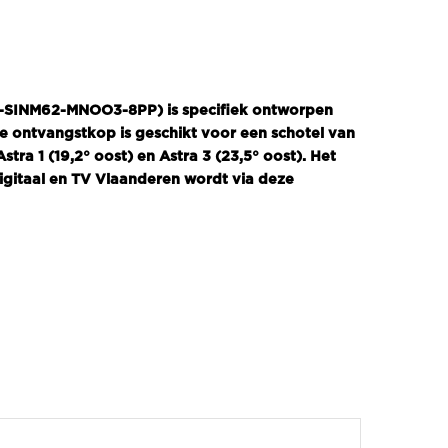
B-SINM62-MNOO3-8PP) is specifiek ontworpen
De ontvangstkop is geschikt voor een schotel van
ra 1 (19,2° oost) en Astra 3 (23,5° oost). Het
itaal en TV Vlaanderen wordt via deze