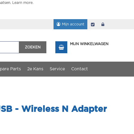
aatsen.
Learn more
.
Mijn account
Afrekenen
login
MIJN WINKELWAGEN
ZOEKEN
pare Parts
2e Kans
Service
Contact
B - Wireless N Adapter