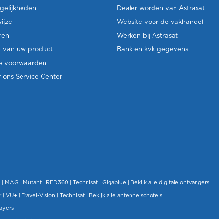
gelijkheden
Dealer worden van Astrasat
ijze
Website voor de vakhandel
ren
Werken bij Astrasat
e van uw product
Bank en kvk gegevens
e voorwaarden
 ons Service Center
O
|
MAG
|
Mutant
| RED360 |
Technisat
|
Gigablue
|
Bekijk alle digitale ontvangers
r |
VU+
|
Travel-Vision
|
Technisat
|
Bekijk alle antenne schotels
layers