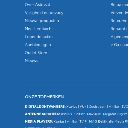
Over Astrasat
Betaalmo
Veiligheid en privacy
Verzendw
Nieuwe producten
Retourne
Meest verkocht
Reparati
Lopende acties
Algemen
Aanbiedingen
> Ga naar
Outlet Store
Nieuws
ONZE TOPMERKEN
DIGITALE ONTVANGERS:
Xsarius
|
VU+
| Coolstream |
Amiko
|
EV
ANTENNE SCHOTELS:
Xsarius
|
Selfsat
|
Maxview
|
Megasat
| Oyste
MEDIA PLAYERS:
Xsarius
|
Amiko
|
TVIP
|
MAG
Bekijk alle Media P