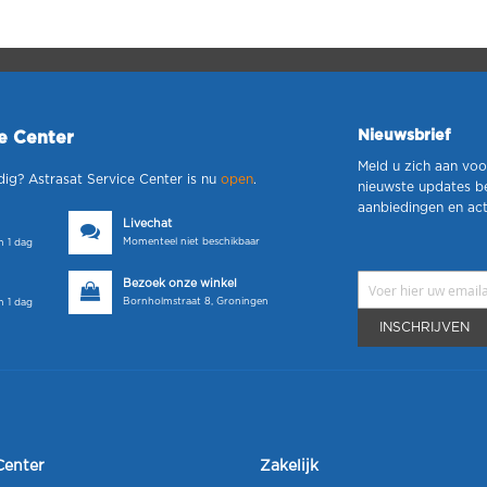
Nieuwsbrief
ce Center
Meld u zich aan voo
dig? Astrasat Service Center is nu
open
.
nieuwste updates b
aanbiedingen en act
Livechat
Momenteel niet beschikbaar
 1 dag
Bezoek onze winkel
Bornholmstraat 8, Groningen
 1 dag
INSCHRIJVEN
Center
Zakelijk