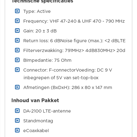
Technische specificaties
Type: Active
Frequency: VHF 47-240 & UHF 470 - 790 MHz
Gain: 20 ± 3 dB
Return loss: 6 dBNoise figure (max.): <2 dBLTE
Filterverzwakking: 791MHz> 4dB830MHz> 20d
BImpedantie: 75 Ohm
Connector: F-connectorVoeding: DC 9 V
inbegrepen of 5V van set-top-box
Afmetingen (BxDxH): 286 x 80 x 147 mm
Inhoud van Pakket
DA-2100 LTE-antenne
Standmontag
eCoaxkabel