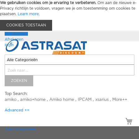
We gebruiken cookies om je ervaring te verbeteren.
Om aan de nieuwe e-
Privacy richtlijn te voldoen, vragen we je om toestemming om cookies te
plaatsen.
Learn more
.
COOKIES TOESTAAN
Mijn account
Afrekenen
login
ZOEKEN
Top Search:
amiko
amiko+home
Amiko home
IPCAM
xsarius
More++
Advanced ++
Mi
Alle Categorieën