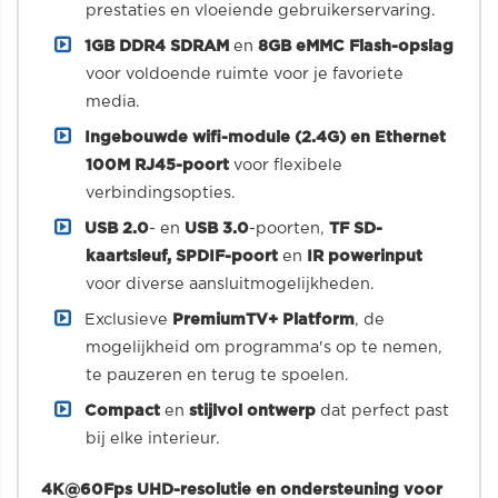
prestaties en vloeiende gebruikerservaring.
1GB DDR4 SDRAM
en
8GB eMMC Flash-opslag
voor voldoende ruimte voor je favoriete
media.
Ingebouwde wifi-module (2.4G) en Ethernet
100M RJ45-poort
voor flexibele
verbindingsopties.
USB 2.0
- en
USB 3.0
-poorten,
TF SD-
kaartsleuf, SPDIF-poort
en
IR powerinput
voor diverse aansluitmogelijkheden.
Exclusieve
PremiumTV+ Platform
, de
mogelijkheid om programma's op te nemen,
te pauzeren en terug te spoelen.
Compact
en
stijlvol ontwerp
dat perfect past
bij elke interieur.
4K@60Fps UHD-resolutie en ondersteuning voor