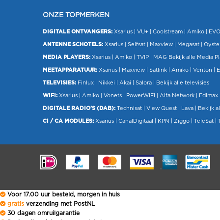
ONZE TOPMERKEN
DIGITALE ONTVANGERS:
Xsarius
|
VU+
| Coolstream |
Amiko
|
EV
ANTENNE SCHOTELS:
Xsarius
|
Selfsat
|
Maxview
|
Megasat
| Oyste
MEDIA PLAYERS:
Xsarius
|
Amiko
|
TVIP
|
MAG
Bekijk alle Media P
MEETAPPARATUUR:
Xsarius
|
Maxview
|
Satlink
|
Amiko
|
Venton
|
E
TELEVISIES:
Finlux
| Nikkei |
Akai
|
Salora
|
Bekijk alle televisies
WIFI:
Xsarius
|
Amiko
|
Vonets
|
PowerWIFI
|
Alfa Network
|
Edimax
DIGITALE RADIO'S (DAB):
Technisat
|
View Quest
|
Lava
|
Bekijk al
CI / CA MODULES:
Xsarius
|
CanalDigitaal
|
KPN
|
Ziggo
|
TeleSat
|
.
Voor 17.00 uur besteld, morgen in huis
gratis
verzending met PostNL
30 dagen omruilgarantie