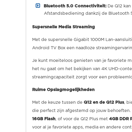
Bluetooth 5.0 Connectiviteit:
De Q12 kan
Afstandsbediening dankzij de Bluetooth 5
Supersnelle Media Streaming
Met de supersnelle Gigabit 1000M Lan-aanslui
Android TV Box een naadloze streamingervarin
Je kunt moeiteloos genieten van je favoriete mu
het nu gaat om het bekijken van 4K UHD-conte
streamingcapaciteit zorgt voor een probleemlo
Ruime Opslagmogelijkheden
Met de keuze tussen de
Q12 en de Q12 Plus
, b
die perfect zijn afgestemd op jouw behoeften. 
16GB Flash
, of voor de Q12 Plus met
4GB DDR R
voor al je favoriete apps, media en andere cont