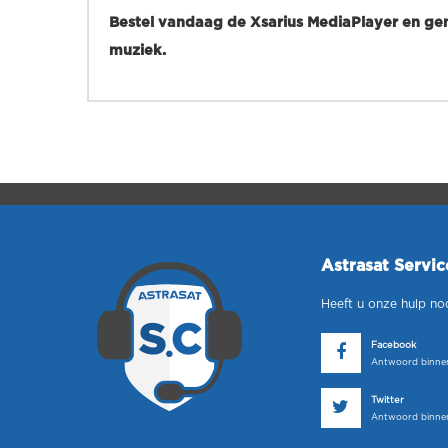
Bestel vandaag de Xsarius MediaPlayer en geni
muziek.
Astrasat Servi
Heeft u onze hulp no
Facebook
Antwoord binnen
Twitter
Antwoord binnen