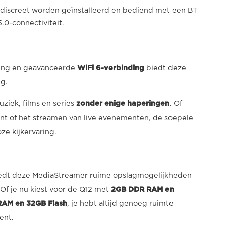
 discreet worden geïnstalleerd en bediend met een BT
.0-connectiviteit.
ting en geavanceerde
WiFi 6-verbinding
biedt deze
g.
ziek, films en series
zonder enige haperingen
. Of
nt of het streamen van live evenementen, de soepele
ze kijkervaring.
iedt deze MediaStreamer ruime opslagmogelijkheden
Of je nu kiest voor de Q12 met
2GB DDR RAM en
AM en 32GB Flash
, je hebt altijd genoeg ruimte
ent.