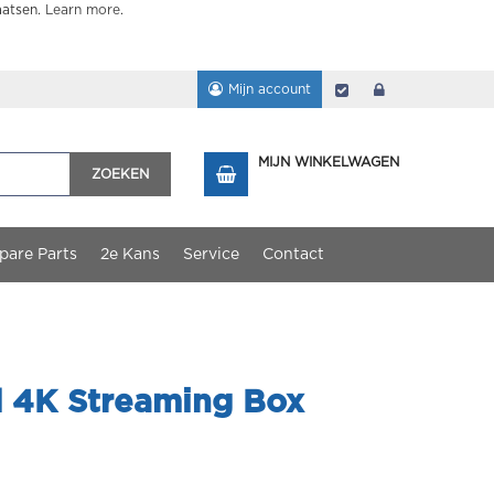
aatsen.
Learn more
.
Mijn account
Afrekenen
login
MIJN WINKELWAGEN
ZOEKEN
pare Parts
2e Kans
Service
Contact
d 4K Streaming Box