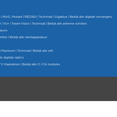
O
|
MAG
|
Mutant
| RED360 |
Technisat
|
Gigablue
|
Bekijk alle digitale ontvangers
r |
VU+
|
Travel-Vision
|
Technisat
|
Bekijk alle antenne schotels
layers
mitor
|
Bekijk alle meetapparatuur
| Maximum |
Technisat
|
Bekijk alle wifi
le digitale radio's
TV Vlaanderen
|
Bekijk alle CI /CA modules