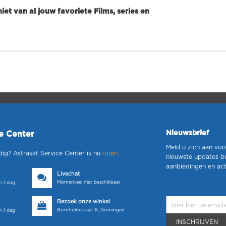
et van al jouw favoriete Films, series en
Nieuwsbrief
ce Center
Meld u zich aan voo
dig? Astrasat Service Center is nu
open
.
nieuwste updates b
aanbiedingen en act
Livechat
Momenteel niet beschikbaar
 1 dag
Bezoek onze winkel
Bornholmstraat 8, Groningen
 1 dag
INSCHRIJVEN