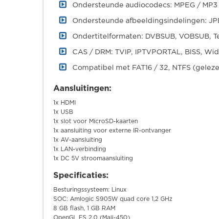
Ondersteunde audiocodecs: MPEG / MP3
Ondersteunde afbeeldingsindelingen: J
Ondertitelformaten: DVBSUB, VOBSUB, T
CAS / DRM: TVIP, IPTVPORTAL, BISS, Wide
Compatibel met FAT16 / 32, NTFS (gelezen
Aansluitingen:
1x HDMI
1x USB
1x slot voor MicroSD-kaarten
1x aansluiting voor externe IR-ontvanger
1x AV-aansluiting
1x LAN-verbinding
1x DC 5V stroomaansluiting
Specificaties:
Besturingssysteem: Linux
SOC: Amlogic S905W quad core 1,2 GHz
8 GB flash, 1 GB RAM
OpenGL ES 2.0 (Mali-450)