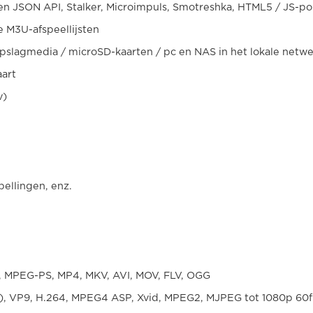
 JSON API, Stalker, Microimpuls, Smotreshka, HTML5 / JS-por
M3U-afspeellijsten
pslagmedia / microSD-kaarten / pc en NAS in het lokale netw
art
v)
ellingen, enz.
, MPEG-PS, MP4, MKV, AVI, MOV, FLV, OGG
), VP9, ​​H.264, MPEG4 ASP, Xvid, MPEG2, MJPEG tot 1080p 60f