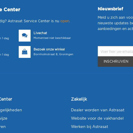
Nieuwsbrief
ce Center
Meld u zich aan voo
dig? Astrasat Service Center is nu
open
.
nieuwste updates b
aanbiedingen en act
Livechat
Momenteel niet beschikbaar
 1 dag
Bezoek onze winkel
Bornholmstraat 8, Groningen
 1 dag
INSCHRIJVEN
Center
Zakelijk
gelijkheden
Dealer worden van Astrasat
ijze
Website voor de vakhandel
ren
Werken bij Astrasat