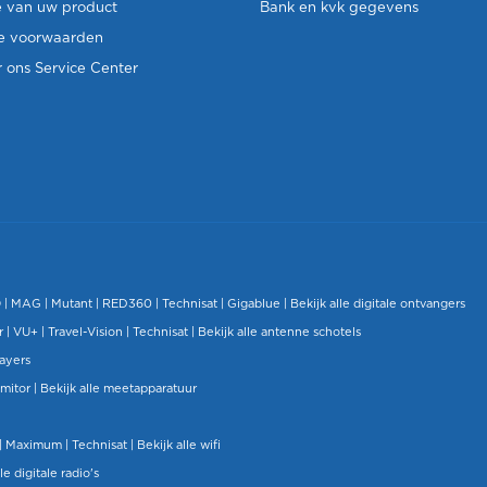
e van uw product
Bank en kvk gegevens
e voorwaarden
 ons Service Center
O
|
MAG
|
Mutant
| RED360 |
Technisat
|
Gigablue
|
Bekijk alle digitale ontvangers
r |
VU+
|
Travel-Vision
|
Technisat
|
Bekijk alle antenne schotels
layers
mitor
|
Bekijk alle meetapparatuur
| Maximum |
Technisat
|
Bekijk alle wifi
le digitale radio's