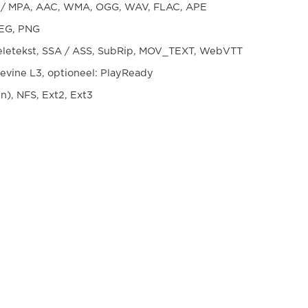
 / MPA, AAC, WMA, OGG, WAV, FLAC, APE
PEG, PNG
eletekst, SSA / ASS, SubRip, MOV_TEXT, WebVTT
vine L3, optioneel: PlayReady
), NFS, Ext2, Ext3