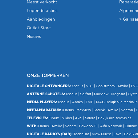
Meest verkocht
Reparati
Lopende acties
Algemen
Aanbiedingen
> Ga naar
Outlet Store
Nieuws
ONZE TOPMERKEN
DIGITALE ONTVANGERS:
Xsarius
|
VU+
| Coolstream |
Amiko
|
EV
ANTENNE SCHOTELS:
Xsarius
|
Selfsat
|
Maxview
|
Megasat
| Oyste
MEDIA PLAYERS:
Xsarius
|
Amiko
|
TVIP
|
MAG
Bekijk alle Media P
MEETAPPARATUUR:
Xsarius
|
Maxview
|
Satlink
|
Amiko
|
Venton
|
E
TELEVISIES:
Finlux
| Nikkei |
Akai
|
Salora
|
Bekijk alle televisies
WIFI:
Xsarius
|
Amiko
|
Vonets
|
PowerWIFI
|
Alfa Network
|
Edimax
DIGITALE RADIO'S (DAB):
Technisat
|
View Quest
|
Lava
|
Bekijk al