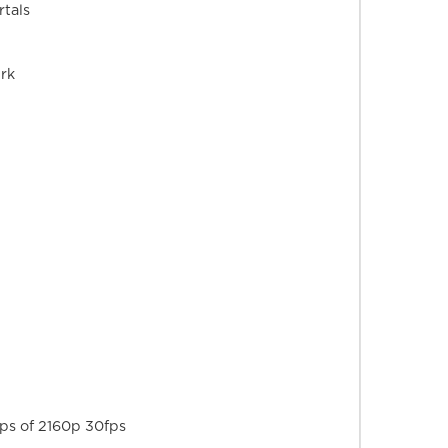
tals
erk
ps of 2160p 30fps