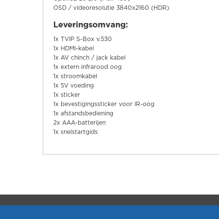
OSD / videoresolutie 3840x2160 (HDR)
Leveringsomvang:
1x TVIP S-Box v.530
1x HDMI-kabel
1x AV chinch / jack kabel
1x extern infrarood oog
1x stroomkabel
1x 5V voeding
1x sticker
1x bevestigingssticker voor IR-oog
1x afstandsbediening
2x AAA-batterijen
1x snelstartgids