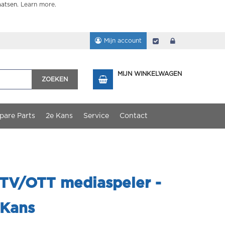
aatsen.
Learn more
.
Mijn account
Afrekenen
login
MIJN WINKELWAGEN
ZOEKEN
pare Parts
2e Kans
Service
Contact
PTV/OTT mediaspeler -
 Kans