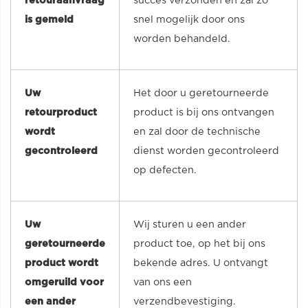
retouraanvraag
succes verzonden en zal zo
is gemeld
snel mogelijk door ons
worden behandeld.
Uw
Het door u geretourneerde
retourproduct
product is bij ons ontvangen
wordt
en zal door de technische
gecontroleerd
dienst worden gecontroleerd
op defecten.
Uw
Wij sturen u een ander
geretourneerde
product toe, op het bij ons
product wordt
bekende adres. U ontvangt
omgeruild voor
van ons een
een ander
verzendbevestiging.