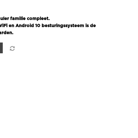
ler familie compleet.
iFi en Android 10 besturingssysteem is de
arden.