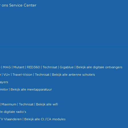
 ons Service Center
O
|
MAG
|
Mutant
| RED360 |
Technisat
|
Gigablue
|
Bekijk alle digitale ontvangers
r |
VU+
|
Travel-Vision
|
Technisat
|
Bekijk alle antenne schotels
layers
mitor
|
Bekijk alle meetapparatuur
| Maximum |
Technisat
|
Bekijk alle wifi
le digitale radio's
TV Vlaanderen
|
Bekijk alle CI /CA modules