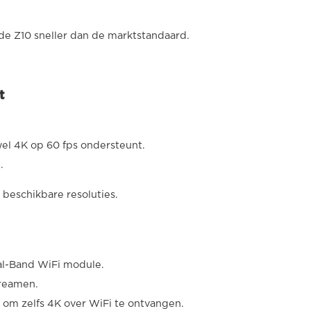
 Z10 sneller dan de marktstandaard.
t
wel 4K op 60 fps ondersteunt.
.
 beschikbare resoluties.
al-Band WiFi module.
treamen.
 om zelfs 4K over WiFi te ontvangen.