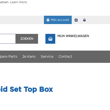
aatsen.
Learn more
.
Mijn account
Afrekenen
login
MIJN WINKELWAGEN
ZOEKEN
pare Parts
2e Kans
Service
Contact
id Set Top Box