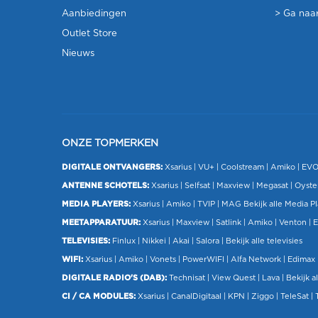
Aanbiedingen
> Ga naar
Outlet Store
Nieuws
ONZE TOPMERKEN
DIGITALE ONTVANGERS:
Xsarius
|
VU+
| Coolstream |
Amiko
|
EV
ANTENNE SCHOTELS:
Xsarius
|
Selfsat
|
Maxview
|
Megasat
| Oyste
MEDIA PLAYERS:
Xsarius
|
Amiko
|
TVIP
|
MAG
Bekijk alle Media P
MEETAPPARATUUR:
Xsarius
|
Maxview
|
Satlink
|
Amiko
|
Venton
|
E
TELEVISIES:
Finlux
| Nikkei |
Akai
|
Salora
|
Bekijk alle televisies
WIFI:
Xsarius
|
Amiko
|
Vonets
|
PowerWIFI
|
Alfa Network
|
Edimax
DIGITALE RADIO'S (DAB):
Technisat
|
View Quest
|
Lava
|
Bekijk al
CI / CA MODULES:
Xsarius
|
CanalDigitaal
|
KPN
|
Ziggo
|
TeleSat
|