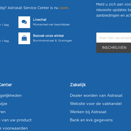
Meld u zich aan voo
dig? Astrasat Service Center is nu
open
.
nieuwste updates b
aanbiedingen en act
Livechat
Momenteel niet beschikbaar
 1 dag
Bezoek onze winkel
Bornholmstraat 8, Groningen
 1 dag
INSCHRIJVEN
Center
Zakelijk
gelijkheden
Dealer worden van Astrasat
ijze
Website voor de vakhandel
ren
Werken bij Astrasat
e van uw product
Bank en kvk gegevens
e voorwaarden