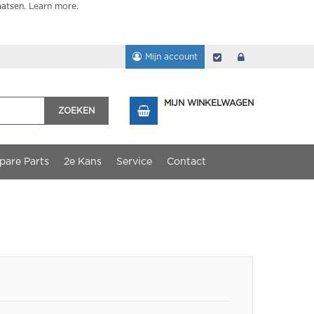
aatsen.
Learn more
.
Mijn account
Afrekenen
login
MIJN WINKELWAGEN
ZOEKEN
pare Parts
2e Kans
Service
Contact