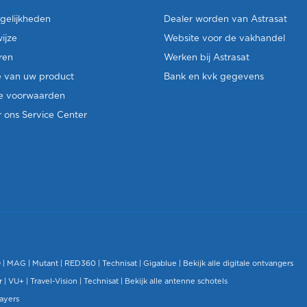
gelijkheden
Dealer worden van Astrasat
ijze
Website voor de vakhandel
ren
Werken bij Astrasat
e van uw product
Bank en kvk gegevens
e voorwaarden
 ons Service Center
O
|
MAG
|
Mutant
| RED360 |
Technisat
|
Gigablue
|
Bekijk alle digitale ontvangers
r |
VU+
|
Travel-Vision
|
Technisat
|
Bekijk alle antenne schotels
layers