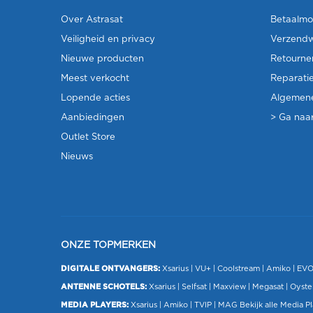
Over Astrasat
Betaalmo
Veiligheid en privacy
Verzendw
Nieuwe producten
Retourne
Meest verkocht
Reparati
Lopende acties
Algemen
Aanbiedingen
> Ga naar
Outlet Store
Nieuws
ONZE TOPMERKEN
DIGITALE ONTVANGERS:
Xsarius
|
VU+
| Coolstream |
Amiko
|
EV
ANTENNE SCHOTELS:
Xsarius
|
Selfsat
|
Maxview
|
Megasat
| Oyste
MEDIA PLAYERS:
Xsarius
|
Amiko
|
TVIP
|
MAG
Bekijk alle Media P