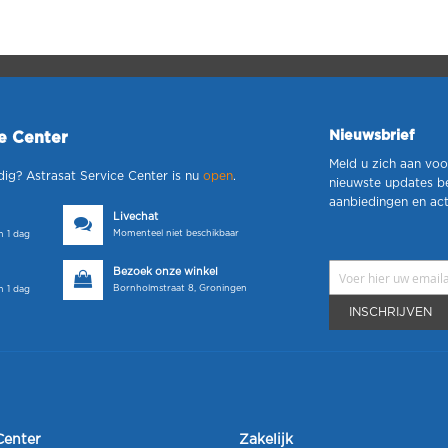
Nieuwsbrief
ce Center
Meld u zich aan voo
dig? Astrasat Service Center is nu
open
.
nieuwste updates b
aanbiedingen en act
Livechat
Momenteel niet beschikbaar
 1 dag
Bezoek onze winkel
Bornholmstraat 8, Groningen
 1 dag
INSCHRIJVEN
Center
Zakelijk