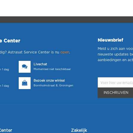
Nieuwsbrief
ce Center
Meld u zich aan voo
dig? Astrasat Service Center is nu
open
.
nieuwste updates b
aanbiedingen en act
Livechat
Momenteel niet beschikbaar
 1 dag
Bezoek onze winkel
Bornholmstraat 8, Groningen
 1 dag
INSCHRIJVEN
Center
Zakelijk