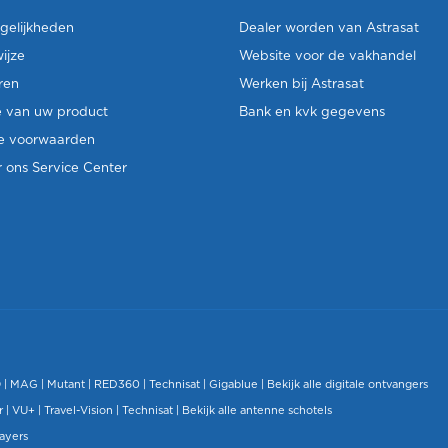
gelijkheden
Dealer worden van Astrasat
ijze
Website voor de vakhandel
ren
Werken bij Astrasat
e van uw product
Bank en kvk gegevens
e voorwaarden
 ons Service Center
O
|
MAG
|
Mutant
| RED360 |
Technisat
|
Gigablue
|
Bekijk alle digitale ontvangers
r |
VU+
|
Travel-Vision
|
Technisat
|
Bekijk alle antenne schotels
layers