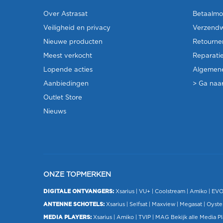
Over Astrasat
Betaalmo
Veiligheid en privacy
Verzendw
Nieuwe producten
Retourne
Meest verkocht
Reparati
Lopende acties
Algemen
Aanbiedingen
> Ga naar
Outlet Store
Nieuws
ONZE TOPMERKEN
DIGITALE ONTVANGERS:
Xsarius
|
VU+
| Coolstream |
Amiko
|
EV
ANTENNE SCHOTELS:
Xsarius
|
Selfsat
|
Maxview
|
Megasat
| Oyste
MEDIA PLAYERS:
Xsarius
|
Amiko
|
TVIP
|
MAG
Bekijk alle Media P