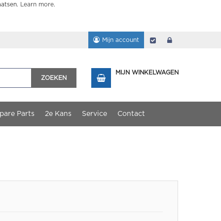
aatsen.
Learn more
.
Mijn account
Afrekenen
login
MIJN WINKELWAGEN
ZOEKEN
pare Parts
2e Kans
Service
Contact