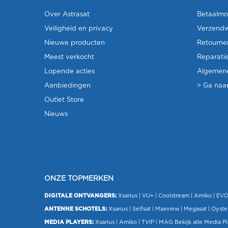
Over Astrasat
Betaalmo
Veiligheid en privacy
Verzendw
Nieuwe producten
Retourne
Meest verkocht
Reparati
Lopende acties
Algemen
Aanbiedingen
> Ga naar
Outlet Store
Nieuws
ONZE TOPMERKEN
DIGITALE ONTVANGERS:
Xsarius
|
VU+
| Coolstream |
Amiko
|
EV
ANTENNE SCHOTELS:
Xsarius
|
Selfsat
|
Maxview
|
Megasat
| Oyste
MEDIA PLAYERS:
Xsarius
|
Amiko
|
TVIP
|
MAG
Bekijk alle Media P