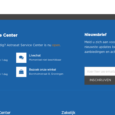
Nieuwsbrief
ce Center
Meld u zich aan voo
dig? Astrasat Service Center is nu
open
.
nieuwste updates b
aanbiedingen en act
Livechat
Momenteel niet beschikbaar
 1 dag
Bezoek onze winkel
Bornholmstraat 8, Groningen
 1 dag
INSCHRIJVEN
Center
Zakelijk