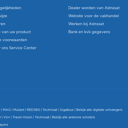
gelijkheden
Dealer worden van Astrasat
ijze
Website voor de vakhandel
ren
Werken bij Astrasat
e van uw product
Bank en kvk gegevens
e voorwaarden
 ons Service Center
O
|
MAG
|
Mutant
| RED360 |
Technisat
|
Gigablue
|
Bekijk alle digitale ontvangers
r |
VU+
|
Travel-Vision
|
Technisat
|
Bekijk alle antenne schotels
layers