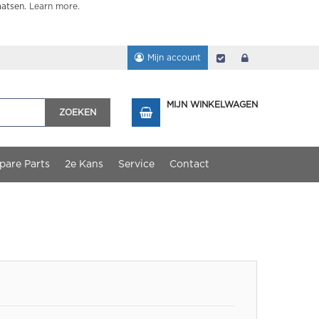
aatsen.
Learn more
.
Mijn account
Afrekenen
login
MIJN WINKELWAGEN
ZOEKEN
pare Parts
2e Kans
Service
Contact